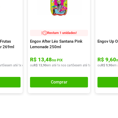
Restam 1 unidades!
Frutas
Engov After Léo Santana Pink
Engov Up O
ar 269ml
Lemonade 250ml
R$
13
,
48
R$
9
,
60
no PIX
artões
em até
1
x de
R$
ou
9
,
90
R$
13
,
90
em até
1
x nos cartões
em até
1
x de
R$
ou
13
R$
,
90
9
,
90
em 
Comprar