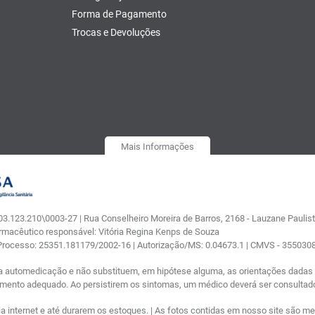
Forma de Pagamento
Trocas e Devoluções
Mais Informações
.123.210\0003-27 | Rua Conselheiro Moreira de Barros, 2168 - Lauzane Paulista
armacêutico responsável: Vitória Regina Kenps de Souza
 Processo: 25351.181179/2002-16 | Autorização/MS: 0.04673.1 | CMVS - 35503
a automedicação e não substituem, em hipótese alguma, as orientações dadas p
tamento adequado. Ao persistirem os sintomas, um médico deverá ser consultad
nternet e até durarem os estoques. | As fotos contidas em nosso site são meram