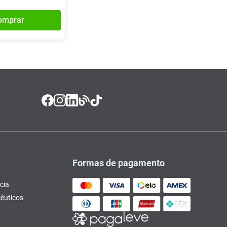
omprar
Formas de pagamento
cia
êuticos