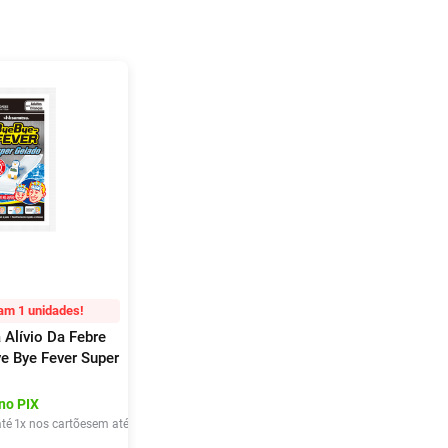
am 1 unidades!
 Alívio Da Febre
e Bye Fever Super
idades 5cm X
no PIX
té
1
x nos cartões
em até
1
x de
R$
16
,
40