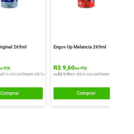
riginal 269ml
Engov Up Melancia 269ml
R$
9
,
60
no PIX
no PIX
até
1
x nos cartões
em até
1
x de
R$
ou
9
,
90
R$
9
,
90
em até
1
x nos cartões
em até
1
x de
R$
9
Comprar
Comprar