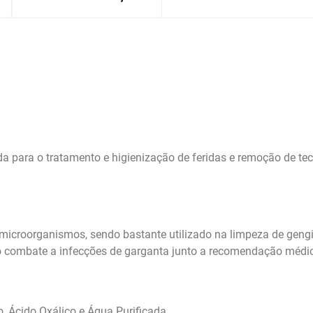
para o tratamento e higienização de feridas e remoção de tecid
a microorganismos, sendo bastante utilizado na limpeza de gen
no combate a infecções de garganta junto a recomendação méd
o, Ácido Oxálico e Água Purificada.