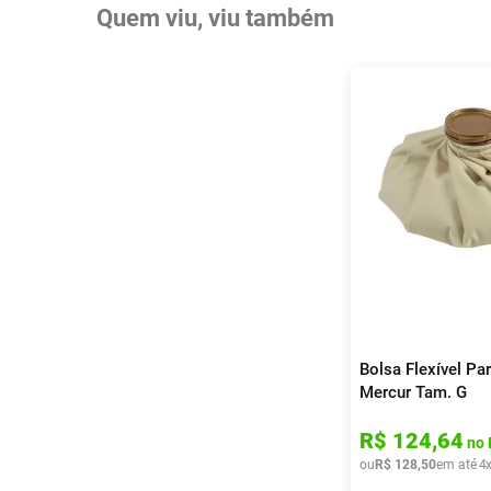
Quem viu, viu também
Bolsa Flexível Pa
Mercur Tam. G
R$
124
,
64
no 
ou
R$
128
,
50
em até
4