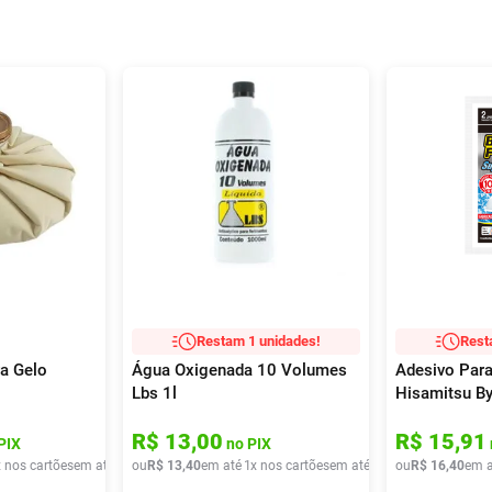
Restam 1 unidades!
Rest
ra Gelo
Água Oxigenada 10 Volumes
Adesivo Para
Lbs 1l
Hisamitsu By
Gelado 2 Un
R$
13
,
00
R$
15
,
91
12cm
PIX
no PIX
x nos cartões
em até
4
x de
ou
R$
R$
13
32
,
,
40
12
em até
1
x nos cartões
em até
1
x de
ou
R$
R$
13
16
,
40
,
40
em a