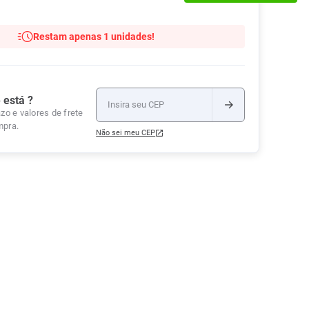
Tudo
Tiras para Teste
Lenços e Toalhas
Talcos
Esponjas
Umedecidas
Restam apenas 1 unidades!
Ver Tudo
Ver Tudo
Ver Tudo
Protetor de Colchão
Roupas Íntimas
 está ?
Ver Tudo
zo e valores de frete
mpra.
Não sei meu CEP