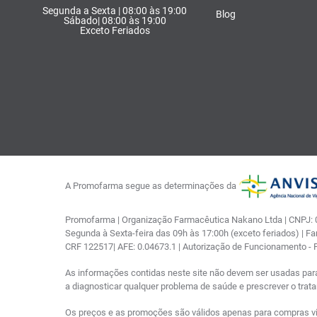
Segunda a Sexta | 08:00 às 19:00
Blog
Sábado| 08:00 às 19:00
Exceto Feriados
A Promofarma segue as determinações da
Promofarma | Organização Farmacêutica Nakano Ltda | CNPJ: 03
Segunda à Sexta-feira das 09h às 17:00h (exceto feriados) | F
CRF 122517| AFE: 0.04673.1 | Autorização de Funcionamento -
As informações contidas neste site não devem ser usadas par
a diagnosticar qualquer problema de saúde e prescrever o tra
Os preços e as promoções são válidos apenas para compras via i