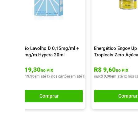
Colírio Lavolho D 0,15mg/ml +
Energético Engov Up 
0,30mg/m Hypera 20ml
Tropicais Zero Açúc
R$
19
,
30
R$
9
,
60
no PIX
no PIX
ou
R$
19
,
90
em até
1
x nos cartões
em até
1
x de
R$
ou
19
R$
,
90
9
,
90
em até
1
x nos c
Comprar
Comprar