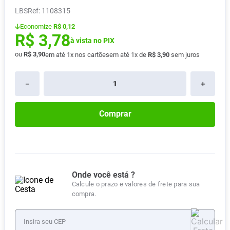
LBS
:
1108315
Absorvente
8
º
Economize
R$ 0,12
Lavitan
9
º
R$
3
,
78
à vista no PIX
Vitamina D
10
º
ou
R$
3
,
90
em até
1
x nos cartões
em até
1
x de
R$
3
,
90
sem juros
－
＋
Comprar
Onde você está ?
Calcule o prazo e valores de frete para sua
compra.