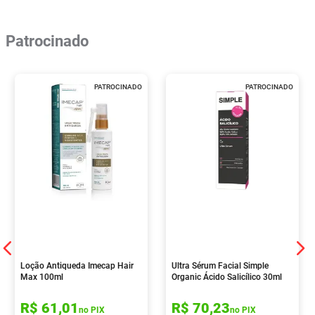
Patrocinado
PATROCINADO
PATROCINADO
Loção Antiqueda Imecap Hair
Ultra Sérum Facial Simple
Max 100ml
Organic Ácido Salicílico 30ml
R$
61
,
01
R$
70
,
23
no PIX
no PIX