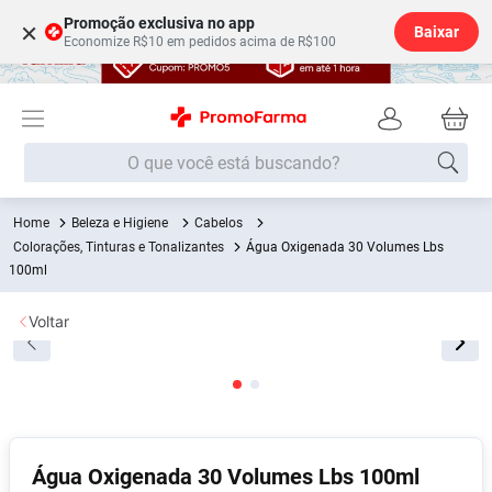
Promoção exclusiva no app
×
Baixar
Economize R$10 em pedidos acima de R$100
O que você está buscando?
Beleza e Higiene
Cabelos
Termos mais buscados
Colorações, Tinturas e Tonalizantes
Água Oxigenada 30 Volumes Lbs
Fralda
100ml
1
º
Medley
2
º
Voltar
Lenço Umedecido
3
º
Fralda Xg
4
º
Fralda G
5
º
Shampoo
6
º
Água Oxigenada 30 Volumes Lbs 100ml
Desodorante
7
º