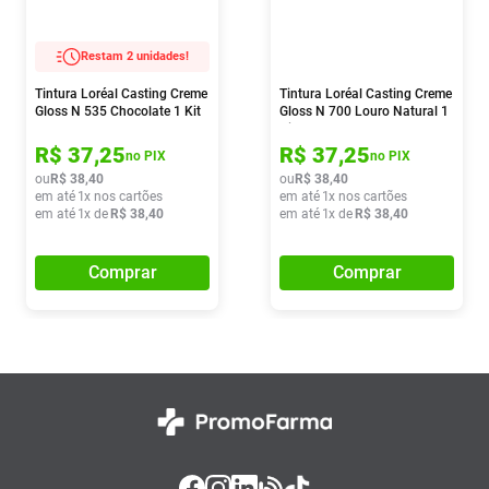
Restam 2 unidades!
Tintura Loréal Casting Creme
Tintura Loréal Casting Creme
Gloss N 535 Chocolate 1 Kit
Gloss N 700 Louro Natural 1
Kit
R$
37
,
25
R$
37
,
25
no PIX
no PIX
ou
R$
38
,
40
ou
R$
38
,
40
em até
1
x nos cartões
em até
1
x nos cartões
em até
1
x de
R$
38
,
40
em até
1
x de
R$
38
,
40
Comprar
Comprar