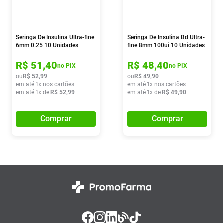
Seringa De Insulina Ultra-fine
Seringa De Insulina Bd Ultra-
6mm 0.25 10 Unidades
fine 8mm 100ui 10 Unidades
R$
51
,
40
R$
48
,
40
no PIX
no PIX
ou
R$
52
,
99
ou
R$
49
,
90
em até
1
x nos cartões
em até
1
x nos cartões
em até
1
x de
R$
52
,
99
em até
1
x de
R$
49
,
90
Comprar
Comprar