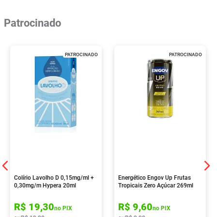
Patrocinado
PATROCINADO
PATROCINADO
Colírio Lavolho D 0,15mg/ml +
Energético Engov Up Frutas
0,30mg/m Hypera 20ml
Tropicais Zero Açúcar 269ml
R$
19
,
30
R$
9
,
60
no PIX
no PIX