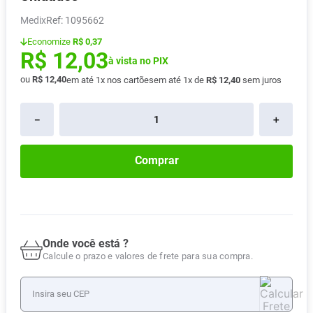
Absorvente
8
º
Medix
:
1095662
Pampers Confort Sec
9
º
Economize
R$ 0,37
R$
12
,
03
Lavitan
à vista no PIX
10
º
ou
R$
12
,
40
em até
1
x nos cartões
em até
1
x de
R$
12
,
40
sem juros
－
＋
Comprar
Onde você está ?
Calcule o prazo e valores de frete para sua compra.