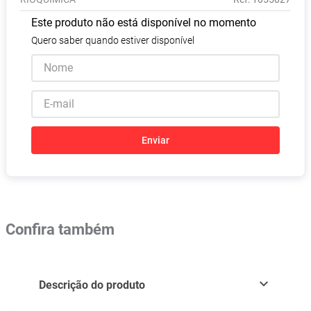
Absorvente
8
º
Este produto não está disponível no momento
Pampers Confort Sec
9
º
Quero saber quando estiver disponível
Lavitan
10
º
Enviar
Confira também
Descrição do produto