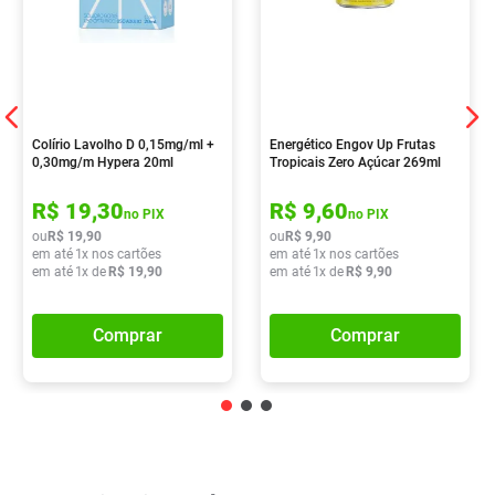
Colírio Lavolho D 0,15mg/ml +
Energético Engov Up Frutas
0,30mg/m Hypera 20ml
Tropicais Zero Açúcar 269ml
R$
19
,
30
R$
9
,
60
no PIX
no PIX
ou
R$
19
,
90
ou
R$
9
,
90
em até
1
x nos cartões
em até
1
x nos cartões
em até
1
x de
R$
19
,
90
em até
1
x de
R$
9
,
90
Comprar
Comprar