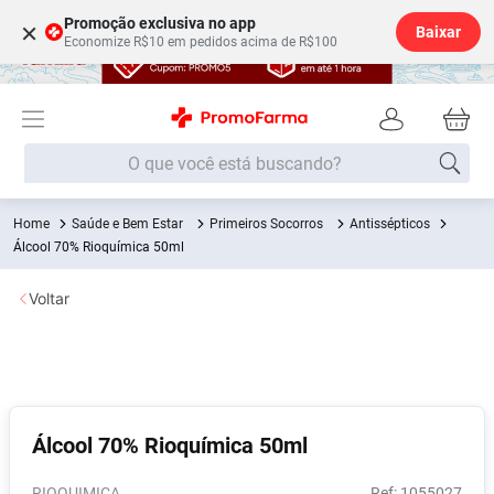
Promoção exclusiva no app
×
Baixar
Economize R$10 em pedidos acima de R$100
O que você está buscando?
Saúde e Bem Estar
Primeiros Socorros
Antissépticos
Termos mais buscados
Álcool 70% Rioquímica 50ml
Fralda
1
º
Voltar
Lenço Umedecido
2
º
Medley
3
º
Fralda Xg
4
º
Fralda G
5
º
Álcool 70% Rioquímica 50ml
Desodorante
6
º
Shampoo
7
º
RIOQUIMICA
:
1055027