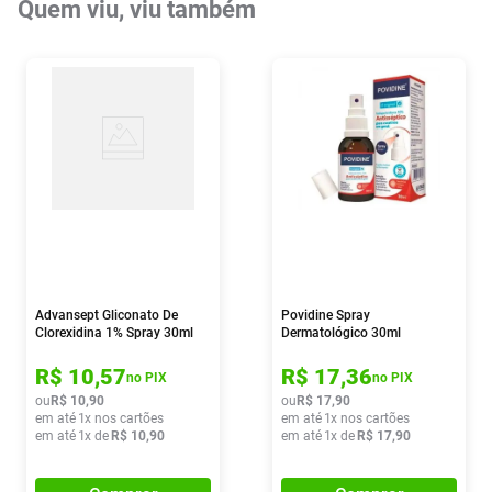
Quem viu, viu também
Advansept Gliconato De
Povidine Spray
Clorexidina 1% Spray 30ml
Dermatológico 30ml
R$
10
,
57
R$
17
,
36
no PIX
no PIX
ou
R$
10
,
90
ou
R$
17
,
90
em até
1
x nos cartões
em até
1
x nos cartões
em até
1
x de
R$
10
,
90
em até
1
x de
R$
17
,
90