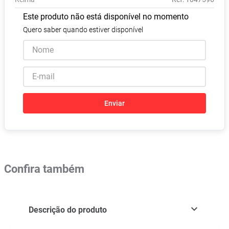
Absorvente
8
º
Este produto não está disponível no momento
Pampers Confort Sec
9
º
Quero saber quando estiver disponível
Lavitan
10
º
Enviar
Confira também
Descrição do produto