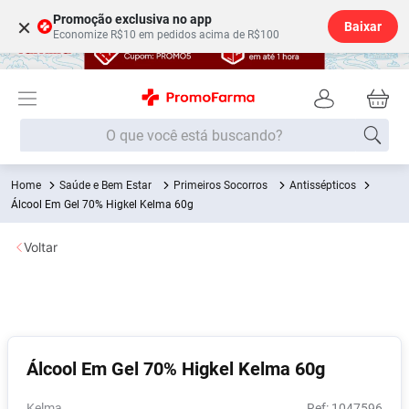
Promoção exclusiva no app
×
Baixar
Economize R$10 em pedidos acima de R$100
O que você está buscando?
Saúde e Bem Estar
Primeiros Socorros
Antissépticos
Termos mais buscados
Álcool Em Gel 70% Higkel Kelma 60g
Fralda
1
º
Voltar
Lenço Umedecido
2
º
Medley
3
º
Fralda Xg
4
º
Fralda G
5
º
Álcool Em Gel 70% Higkel Kelma 60g
Desodorante
6
º
Shampoo
7
º
Kelma
:
1047596