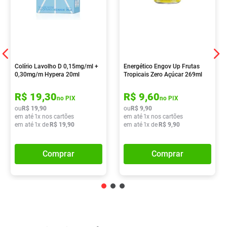
Colírio Lavolho D 0,15mg/ml +
Energético Engov Up Frutas
0,30mg/m Hypera 20ml
Tropicais Zero Açúcar 269ml
R$
19
,
30
R$
9
,
60
no PIX
no PIX
ou
R$
19
,
90
ou
R$
9
,
90
em até
1
x nos cartões
em até
1
x nos cartões
em até
1
x de
R$
19
,
90
em até
1
x de
R$
9
,
90
Comprar
Comprar