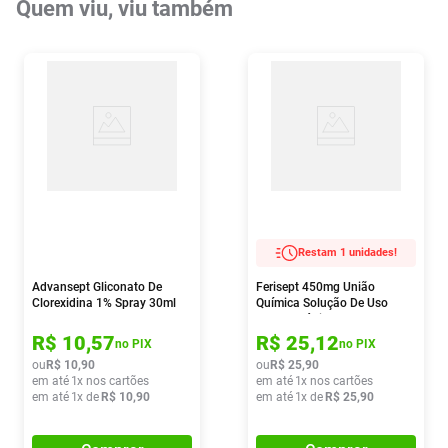
Quem viu, viu também
Restam 1 unidades!
Advansept Gliconato De
Ferisept 450mg União
Clorexidina 1% Spray 30ml
Química Solução De Uso
Dermatológico 45ml
R$
10
,
57
R$
25
,
12
no PIX
no PIX
ou
R$
10
,
90
ou
R$
25
,
90
em até
1
x nos cartões
em até
1
x nos cartões
em até
1
x de
R$
10
,
90
em até
1
x de
R$
25
,
90