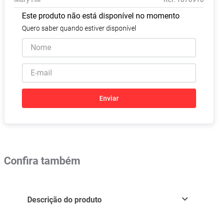
Absorvente
8
º
Este produto não está disponível no momento
Pampers Confort Sec
9
º
Quero saber quando estiver disponível
Lavitan
10
º
Enviar
Confira também
Descrição do produto