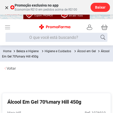
Promoção exclusiva no app
×
Baixar
Economize R$10 em pedidos acima de R$100
O que você está buscando?
Beleza e Higiene
Higiene e Cuidados
Álcool em Gel
Álcool
Termos mais buscados
Em Gel 70%mary Hill 450g
Fralda
1
º
Voltar
Lenço Umedecido
2
º
Medley
3
º
Fralda Xg
4
º
Fralda G
5
º
Álcool Em Gel 70%mary Hill 450g
Desodorante
6
º
Shampoo
7
º
Mary Hill
:
1076910