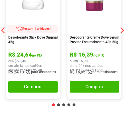
Restam 1 unidades!
Desodorante Stick Dove Original
Desodorante Creme Dove Sérum
45g
Previne Escurecimento 48h 50g
R$
24
,
64
R$
16
,
39
no PIX
no PIX
ou
R$
25
,
40
ou
R$
16
,
90
em até
1
x nos cartões
em até
1
x nos cartões
em até
1
x de
R$
25
,
40
em até
1
x de
R$
16
,
90
R$
24
,
13
R$
16
,
05
para assinantes
para assinantes
Comprar
Comprar