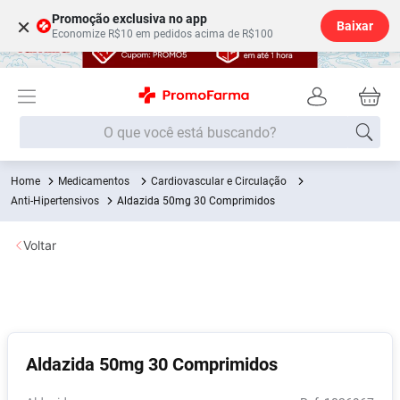
Promoção exclusiva no app
×
Baixar
Economize R$10 em pedidos acima de R$100
O que você está buscando?
Medicamentos
Cardiovascular e Circulação
Termos mais buscados
Anti-Hipertensivos
Aldazida 50mg 30 Comprimidos
Fralda
1
º
Voltar
Medley
2
º
Lenço Umedecido
3
º
Fralda Xg
4
º
Fralda G
5
º
Aldazida 50mg 30 Comprimidos
Shampoo
6
º
Desodorante
7
º