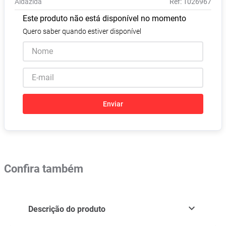
Aldazida
:
1026967
Absorvente
8
º
Este produto não está disponível no momento
Lavitan
9
º
Quero saber quando estiver disponível
Vitamina D
10
º
Enviar
Confira também
Descrição do produto