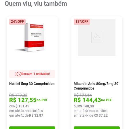
Quem viu, viu também
24%
OFF
13%
OFF
Restam 1 unidades!
Nebilet 5mg 30 Comprimidos
Micardis Anlo 80mg/5mg 30
Comprimidos
R$
173
,
22
R$
171
,
64
R$
127
,
55
R$
144
,
43
no PIX
no PIX
ou
R$
131
,
49
ou
R$
148
,
90
em até
4
x nos cartões
em até
4
x nos cartões
em até
4
x de
R$
32
,
87
em até
4
x de
R$
37
,
22