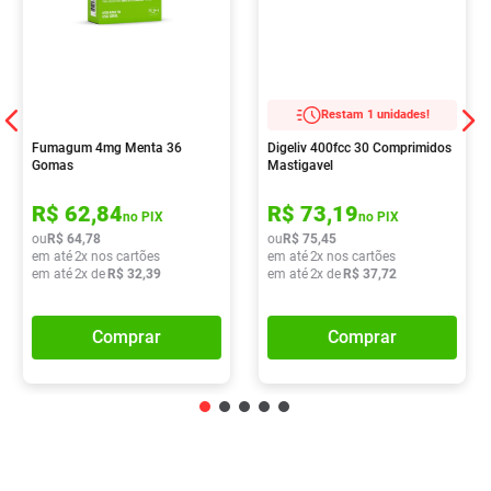
Restam 1 unidades!
Fumagum 4mg Menta 36
Digeliv 400fcc 30 Comprimidos
Gomas
Mastigavel
R$
62
,
84
R$
73
,
19
no PIX
no PIX
ou
R$
64
,
78
ou
R$
75
,
45
em até
2
x nos cartões
em até
2
x nos cartões
em até
2
x de
R$
32
,
39
em até
2
x de
R$
37
,
72
Comprar
Comprar