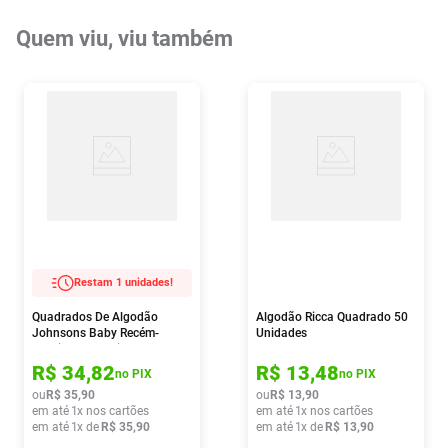
Quem viu, viu também
Restam 1 unidades!
Quadrados De Algodão
Algodão Ricca Quadrado 50
Johnsons Baby Recém-
Unidades
nascido 100 Unidades
R$
34
,
82
R$
13
,
48
no PIX
no PIX
ou
R$
35
,
90
ou
R$
13
,
90
em até
1
x nos cartões
em até
1
x nos cartões
em até
1
x de
R$
35
,
90
em até
1
x de
R$
13
,
90