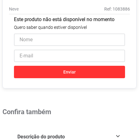
Absorvente
8
º
Neve
:
1083886
Vitamina D
9
º
Este produto não está disponível no momento
Lavitan
10
º
Quero saber quando estiver disponível
Enviar
Confira também
Descrição do produto