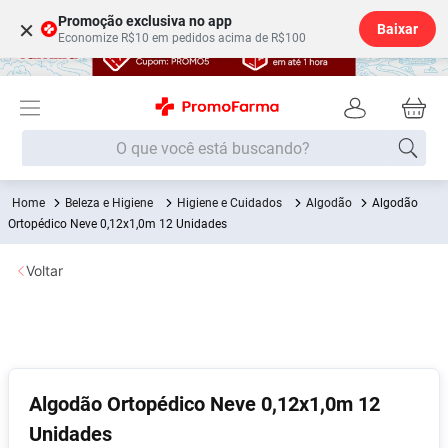
Promoção exclusiva no app
×
Baixar
Economize R$10 em pedidos acima de R$100
O que você está buscando?
Beleza e Higiene
Higiene e Cuidados
Algodão
Algodão
Termos mais buscados
Ortopédico Neve 0,12x1,0m 12 Unidades
Fralda
1
º
Voltar
Medley
2
º
Lenço Umedecido
3
º
Fralda Xg
4
º
Fralda G
5
º
Algodão Ortopédico Neve 0,12x1,0m 12
Shampoo
6
º
Unidades
Desodorante
7
º