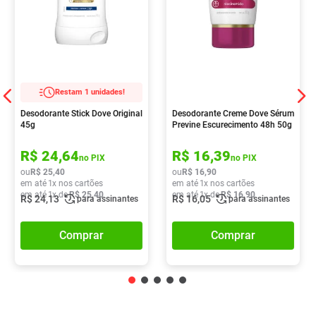
Restam 1 unidades!
Desodorante Stick Dove Original
Desodorante Creme Dove Sérum
45g
Previne Escurecimento 48h 50g
R$
24
,
64
R$
16
,
39
no PIX
no PIX
ou
R$
25
,
40
ou
R$
16
,
90
em até
1
x nos cartões
em até
1
x nos cartões
em até
1
x de
R$
25
,
40
em até
1
x de
R$
16
,
90
R$
24
,
13
R$
16
,
05
para assinantes
para assinantes
Comprar
Comprar