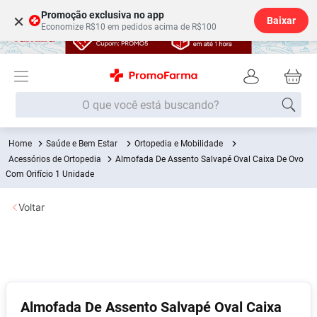
Promoção exclusiva no app
×
Baixar
Economize R$10 em pedidos acima de R$100
O que você está buscando?
Saúde e Bem Estar
Ortopedia e Mobilidade
Termos mais buscados
Acessórios de Ortopedia
Almofada De Assento Salvapé Oval Caixa De Ovo
Fralda
Com Orifício 1 Unidade
1
º
Medley
2
º
Voltar
Lenço Umedecido
3
º
Fralda Xg
4
º
Fralda G
5
º
Shampoo
6
º
Almofada De Assento Salvapé Oval Caixa
Desodorante
7
º