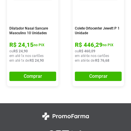
Dilatador Nasal Sancare
Colete Ortocenter Jewett P 1
Masculino 10 Unidades
Unidade
R$
24
,
15
R$
446
,
29
no PIX
no PIX
ou
R$
24
,
90
ou
R$
460
,
09
em até
1
x nos cartões
em até
6
x nos cartões
em até
1
x de
R$
24
,
90
em até
6
x de
R$
76
,
68
Comprar
Comprar