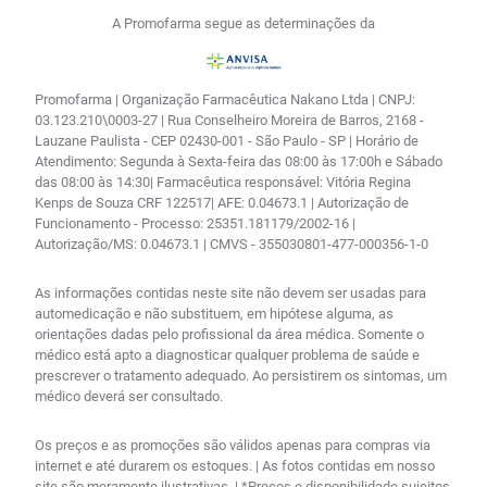
A Promofarma segue as determinações da
Promofarma | Organização Farmacêutica Nakano Ltda | CNPJ:
03.123.210\0003-27 | Rua Conselheiro Moreira de Barros, 2168 -
Lauzane Paulista - CEP 02430-001 - São Paulo - SP | Horário de
Atendimento: Segunda à Sexta-feira das 08:00 às 17:00h e Sábado
das 08:00 às 14:30| Farmacêutica responsável: Vitória Regina
Kenps de Souza CRF 122517| AFE: 0.04673.1 | Autorização de
Funcionamento - Processo: 25351.181179/2002-16 |
Autorização/MS: 0.04673.1 | CMVS - 355030801-477-000356-1-0
As informações contidas neste site não devem ser usadas para
automedicação e não substituem, em hipótese alguma, as
orientações dadas pelo profissional da área médica. Somente o
médico está apto a diagnosticar qualquer problema de saúde e
prescrever o tratamento adequado. Ao persistirem os sintomas, um
médico deverá ser consultado.
Os preços e as promoções são válidos apenas para compras via
internet e até durarem os estoques. | As fotos contidas em nosso
site são meramente ilustrativas. | *Preços e disponibilidade sujeitos