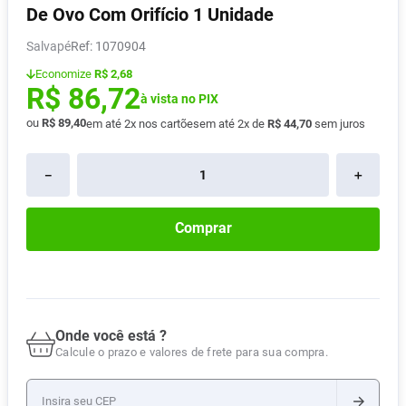
De Ovo Com Orifício 1 Unidade
Absorvente
8
º
Salvapé
:
1070904
Lavitan
9
º
Economize
R$ 2,68
Vitamina D
10
º
R$
86
,
72
à vista no PIX
ou
R$
89
,
40
em até
2
x nos cartões
em até
2
x de
R$
44
,
70
sem juros
－
＋
Comprar
Onde você está ?
Calcule o prazo e valores de frete para sua compra.