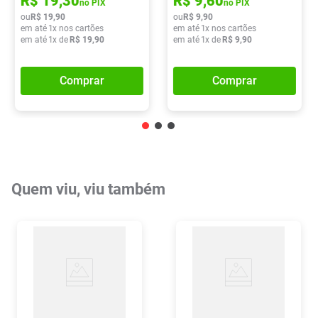
R$
19
,
30
R$
9
,
60
no PIX
no PIX
ou
R$
19
,
90
ou
R$
9
,
90
em até
1
x nos cartões
em até
1
x nos cartões
em até
1
x de
R$
19
,
90
em até
1
x de
R$
9
,
90
Comprar
Comprar
Quem viu, viu também