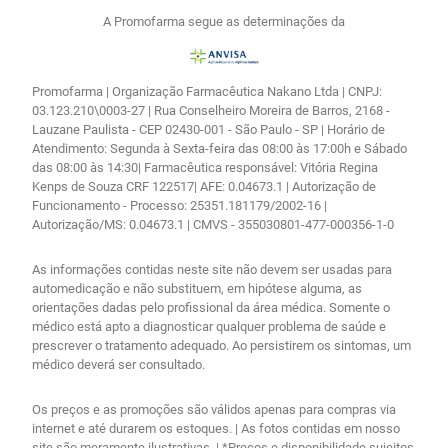
A Promofarma segue as determinações da
Promofarma | Organização Farmacêutica Nakano Ltda | CNPJ:
03.123.210\0003-27 | Rua Conselheiro Moreira de Barros, 2168 -
Lauzane Paulista - CEP 02430-001 - São Paulo - SP | Horário de
Atendimento: Segunda à Sexta-feira das 08:00 às 17:00h e Sábado
das 08:00 às 14:30| Farmacêutica responsável: Vitória Regina
Kenps de Souza CRF 122517| AFE: 0.04673.1 | Autorização de
Funcionamento - Processo: 25351.181179/2002-16 |
Autorização/MS: 0.04673.1 | CMVS - 355030801-477-000356-1-0
As informações contidas neste site não devem ser usadas para
automedicação e não substituem, em hipótese alguma, as
orientações dadas pelo profissional da área médica. Somente o
médico está apto a diagnosticar qualquer problema de saúde e
prescrever o tratamento adequado. Ao persistirem os sintomas, um
médico deverá ser consultado.
Os preços e as promoções são válidos apenas para compras via
internet e até durarem os estoques. | As fotos contidas em nosso
site são meramente ilustrativas. | *Preços e disponibilidade sujeitos