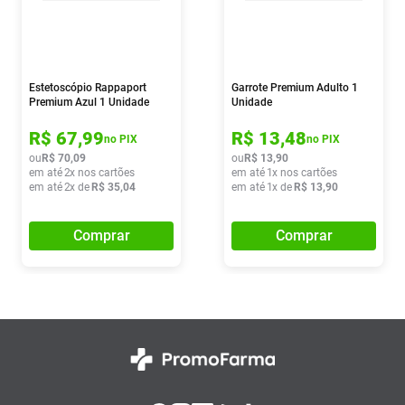
Estetoscópio Rappaport
Garrote Premium Adulto 1
Premium Azul 1 Unidade
Unidade
R$
67
,
99
R$
13
,
48
no PIX
no PIX
ou
R$
70
,
09
ou
R$
13
,
90
em até
2
x nos cartões
em até
1
x nos cartões
em até
2
x de
R$
35
,
04
em até
1
x de
R$
13
,
90
Comprar
Comprar