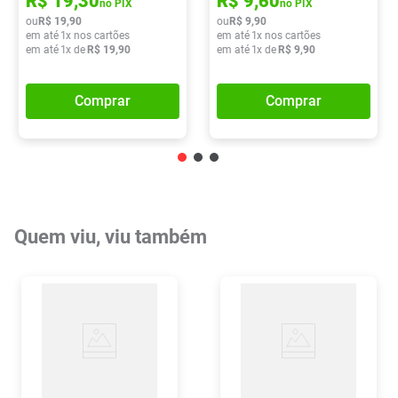
R$
19
,
30
R$
9
,
60
no PIX
no PIX
ou
R$
19
,
90
ou
R$
9
,
90
em até
1
x nos cartões
em até
1
x nos cartões
em até
1
x de
R$
19
,
90
em até
1
x de
R$
9
,
90
Comprar
Comprar
Quem viu, viu também