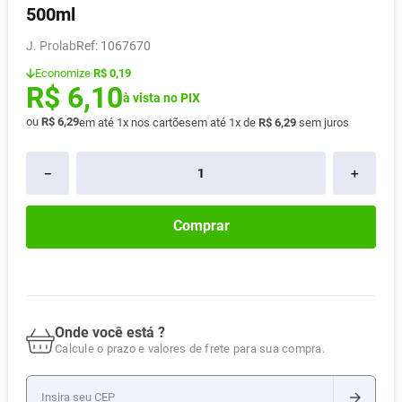
500ml
Absorvente
8
º
J. Prolab
:
1067670
Lavitan
9
º
Economize
R$ 0,19
Vitamina D
10
º
R$
6
,
10
à vista no PIX
ou
R$
6
,
29
em até
1
x nos cartões
em até
1
x de
R$
6
,
29
sem juros
－
＋
Comprar
Onde você está ?
Calcule o prazo e valores de frete para sua compra.