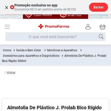
Promoção exclusiva no app
×
Baixar
Economize R$10 em pedidos acima de R$100
O que você está buscando?
Saúde e Bem Estar
Monitores e Aparelhos
Termos mais buscados
Acessórios para Aparelhos e Diagnósticos
Almotolia De Plástico J. Prolab
Fralda
Bico Rígido 500ml
1
º
Medley
2
º
Voltar
Lenço Umedecido
3
º
Fralda Xg
4
º
Fralda G
5
º
Shampoo
6
º
Almotolia De Plástico J. Prolab Bico Rígido
Desodorante
7
º