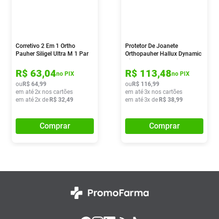
Corretivo 2 Em 1 Ortho
Protetor De Joanete
Pauher Siligel Ultra M 1 Par
Orthopauher Hallux Dynamic
Bilateral Preto 1 Unidade
R$
63
,
04
R$
113
,
48
no PIX
no PIX
ou
R$
64
,
99
ou
R$
116
,
99
em até
2
x nos cartões
em até
3
x nos cartões
em até
2
x de
R$
32
,
49
em até
3
x de
R$
38
,
99
Comprar
Comprar