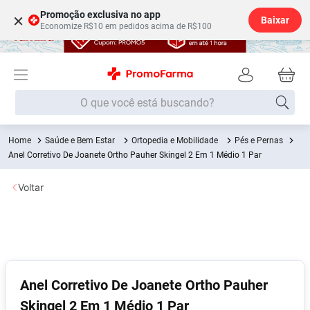
Promoção exclusiva no app
×
Baixar
Economize R$10 em pedidos acima de R$100
O que você está buscando?
Saúde e Bem Estar
Ortopedia e Mobilidade
Pés e Pernas
Termos mais buscados
Anel Corretivo De Joanete Ortho Pauher Skingel 2 Em 1 Médio 1 Par
Fralda
1
º
Voltar
Lenço Umedecido
2
º
Medley
3
º
Fralda Xg
4
º
Fralda G
5
º
Shampoo
6
º
Anel Corretivo De Joanete Ortho Pauher
Skingel 2 Em 1 Médio 1 Par
Desodorante
7
º