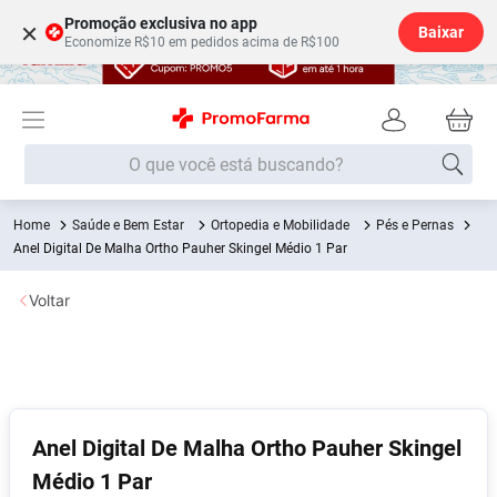
Promoção exclusiva no app
×
Baixar
Economize R$10 em pedidos acima de R$100
O que você está buscando?
Saúde e Bem Estar
Ortopedia e Mobilidade
Pés e Pernas
Termos mais buscados
Anel Digital De Malha Ortho Pauher Skingel Médio 1 Par
Fralda
1
º
Voltar
Medley
2
º
Lenço Umedecido
3
º
Fralda Xg
4
º
Fralda G
5
º
Anel Digital De Malha Ortho Pauher Skingel
Shampoo
6
º
Médio 1 Par
Desodorante
7
º