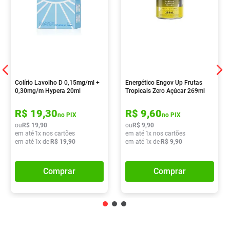
Colírio Lavolho D 0,15mg/ml +
Energético Engov Up Frutas
0,30mg/m Hypera 20ml
Tropicais Zero Açúcar 269ml
R$
19
,
30
R$
9
,
60
no PIX
no PIX
ou
R$
19
,
90
ou
R$
9
,
90
em até
1
x nos cartões
em até
1
x nos cartões
em até
1
x de
R$
19
,
90
em até
1
x de
R$
9
,
90
Comprar
Comprar