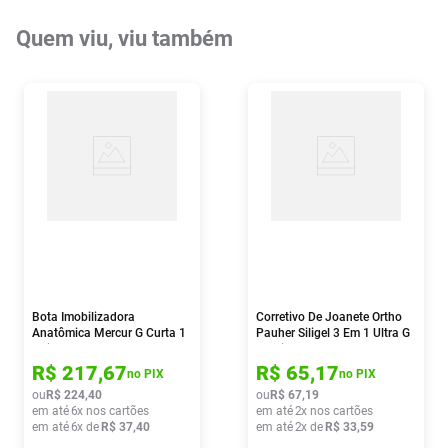
Quem viu, viu também
Bota Imobilizadora
Corretivo De Joanete Ortho
Anatômica Mercur G Curta 1
Pauher Siligel 3 Em 1 Ultra G
Unidade
1 Unidade
R$
217
,
67
R$
65
,
17
no PIX
no PIX
ou
R$
224
,
40
ou
R$
67
,
19
em até
6
x nos cartões
em até
2
x nos cartões
em até
6
x de
R$
37
,
40
em até
2
x de
R$
33
,
59