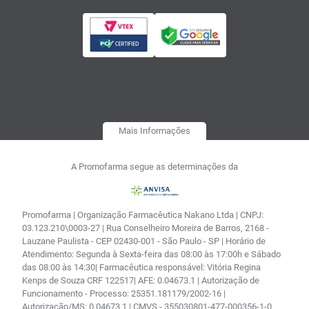
Mais Informações
A Promofarma segue as determinações da
Promofarma | Organização Farmacêutica Nakano Ltda | CNPJ:
03.123.210\0003-27 | Rua Conselheiro Moreira de Barros, 2168 -
Lauzane Paulista - CEP 02430-001 - São Paulo - SP | Horário de
Atendimento: Segunda à Sexta-feira das 08:00 às 17:00h e Sábado
das 08:00 às 14:30| Farmacêutica responsável: Vitória Regina
Kenps de Souza CRF 122517| AFE: 0.04673.1 | Autorização de
Funcionamento - Processo: 25351.181179/2002-16 |
Autorização/MS: 0.04673.1 | CMVS - 355030801-477-000356-1-0