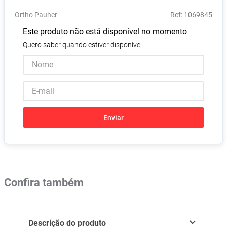
Absorvente
8
º
Ortho Pauher
:
1069845
Vitamina D
9
º
Este produto não está disponível no momento
Lavitan
10
º
Quero saber quando estiver disponível
Enviar
Confira também
Descrição do produto