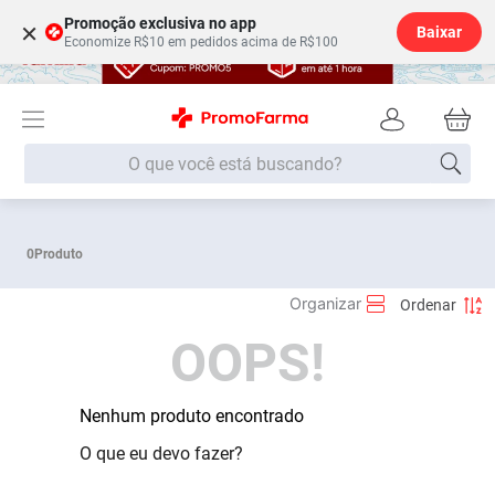
Promoção exclusiva no app
×
Baixar
Economize R$10 em pedidos acima de R$100
O que você está buscando?
Termos mais buscados
0
Produto
Fralda
1
º
Medley
2
º
OOPS!
Lenço Umedecido
3
º
Fralda Xg
4
º
Fralda G
Nenhum produto encontrado
5
º
Shampoo
6
º
O que eu devo fazer?
Desodorante
7
º