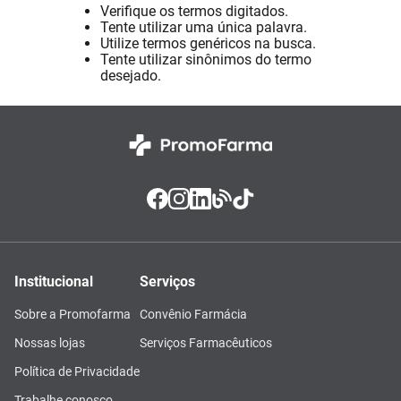
Verifique os termos digitados.
Absorvente
8
º
Tente utilizar uma única palavra.
Utilize termos genéricos na busca.
Vitamina D
9
º
Tente utilizar sinônimos do termo
desejado.
Lavitan
10
º
Institucional
Serviços
Sobre a Promofarma
Convênio Farmácia
Nossas lojas
Serviços Farmacêuticos
Política de Privacidade
Trabalhe conosco