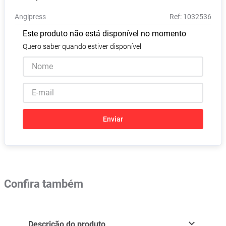
Absorvente
8
º
Angipress
:
1032536
Vitamina D
9
º
Este produto não está disponível no momento
Lavitan
10
º
Quero saber quando estiver disponível
Enviar
Confira também
Descrição do produto