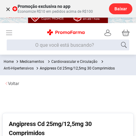
Promoção exclusiva no app
×
Baixar
Economize R$10 em pedidos acima de R$100
O que você está buscando?
Medicamentos
Cardiovascular e Circulação
Termos mais buscados
Anti-Hipertensivos
Angipress Cd 25mg/12,5mg 30 Comprimidos
Fralda
1
º
Voltar
Medley
2
º
Lenço Umedecido
3
º
Fralda Xg
4
º
Fralda G
5
º
Angipress Cd 25mg/12,5mg 30
Shampoo
6
º
Comprimidos
Desodorante
7
º