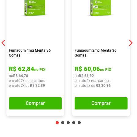
Fumagum 4mg Menta 36
Fumagum 2mg Menta 36
Gomas
Gomas
R$
62
,
84
R$
60
,
06
no PIX
no PIX
ou
R$
64
,
78
ou
R$
61
,
92
em até
2
x nos cartões
em até
2
x nos cartões
em até
2
x de
R$
32
,
39
em até
2
x de
R$
30
,
96
Comprar
Comprar