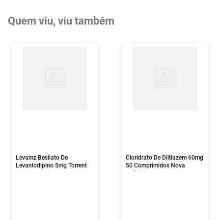
Quem viu, viu também
Levamz Besilato De
Cloridrato De Diltiazem 60mg
Levanlodipino 5mg Torrent
50 Comprimidos Nova
30 Comprimidos
Química