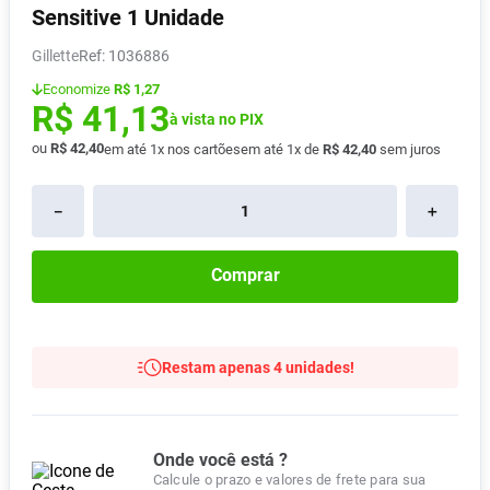
Sensitive 1 Unidade
Vitamina D
8
º
Gillette
:
1036886
Absorvente
9
º
Economize
R$ 1,27
Lavitan
10
º
R$
41
,
13
à vista no PIX
ou
R$
42
,
40
em até
1
x nos cartões
em até
1
x de
R$
42
,
40
sem juros
－
＋
Comprar
Restam apenas 4 unidades!
Onde você está ?
Calcule o prazo e valores de frete para sua