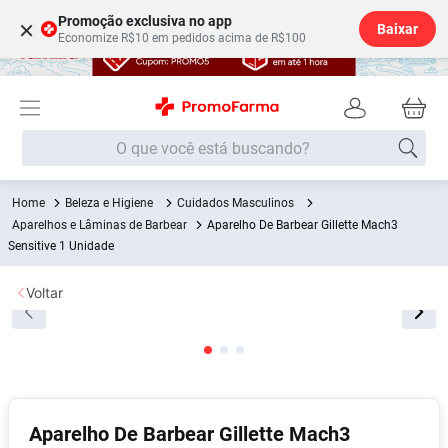
Promoção exclusiva no app
×
Baixar
Economize R$10 em pedidos acima de R$100
O que você está buscando?
Beleza e Higiene
Cuidados Masculinos
Termos mais buscados
Aparelhos e Lâminas de Barbear
Aparelho De Barbear Gillette Mach3
Fralda
Sensitive 1 Unidade
1
º
Lenço Umedecido
2
º
Voltar
Medley
3
º
Fralda Xg
4
º
Fralda G
5
º
Shampoo
6
º
Aparelho De Barbear Gillette Mach3
Desodorante
7
º