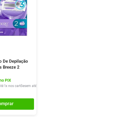
ho De Depilação
us Breeze 2
no PIX
té
1
x nos cartões
em até
1
x de
R$
44
,
40
omprar