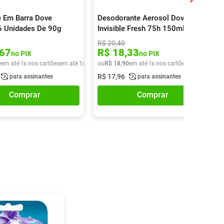
 Em Barra Dove
Desodorante Aerosol Dove Men
 6 Unidades De 90g
Invisible Fresh 75h 150ml
R$
20
,
40
67
R$
18
,
33
no PIX
no PIX
9
em até
1
x nos cartões
em até
1
x de
R$
ou
27
R$
,
49
18
,
90
em até
1
x nos cartões
em até
1
x de
R$
17
,
96
para assinantes
para assinantes
Comprar
Comprar