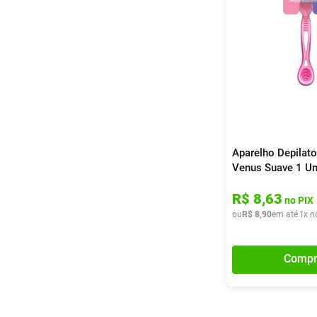
Aparelho Depilator
Venus Suave 1 Un
R$
8
,
63
no PIX
ou
R$
8
,
90
em até
1
x n
Compr