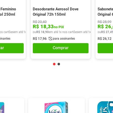
 Feminino
Desodorante Aerosol Dove
Sabonete
sol 250ml
Original 72h 150ml
Original
R$
20
,
40
R$
28
,
99
R$
18
,
33
R$
26
,
no PIX
os cartões
em até
1
x de
R$
ou
29
R$
,
90
18
,
90
em até
1
x nos cartões
em até
1
x de
R$
ou
18
R$
,
90
27
,
4
R$
17
,
96
R$
26
,
12
sinantes
para assinantes
ar
Comprar