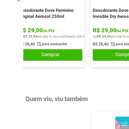
Desodorante Dove Feminino
Desodorante Dove
Original Aerosol 250ml
Invisible Dry Aero
R$
29
,
00
R$
29
,
00
no PIX
no PIX
ou
R$
29
,
90
em até
1
x nos cartões
em até
1
x de
R$
ou
29
R$
,
90
29
,
90
em até
1
x n
R$
28
,
40
R$
28
,
40
para assinantes
para as
Comprar
Compr
Quem viu, viu também