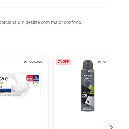
roporciona um deslize com maior conforto.
7%
OFF
PATROCINADO
PATROCINADO