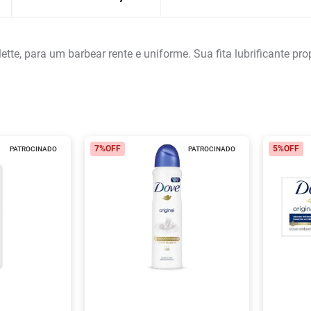
ette, para um barbear rente e uniforme. Sua fita lubrificante p
7%
OFF
5%
OFF
PATROCINADO
PATROCINADO