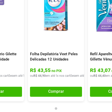
io Gilette
Folha Depilatória Veet Peles
Refil Aparel
idade
Delicadas 12 Unidades
Gillette Vên
Unidades
R$
43
,
55
R$
43
,
07
no PIX
os cartões
em até
1
x de
ou
R$
R$
8
,
90
44
,
90
em até
1
x nos cartões
em até
1
x de
ou
R$
R$
44
44
,
90
,
40
em a
ar
Comprar
C