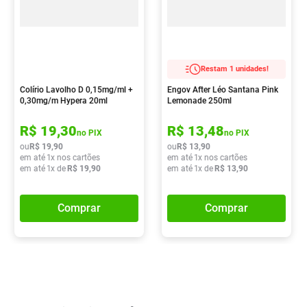
Restam 1 unidades!
Colírio Lavolho D 0,15mg/ml +
Engov After Léo Santana Pink
0,30mg/m Hypera 20ml
Lemonade 250ml
R$
19
,
30
R$
13
,
48
no PIX
no PIX
ou
R$
19
,
90
ou
R$
13
,
90
em até
1
x nos cartões
em até
1
x nos cartões
em até
1
x de
R$
19
,
90
em até
1
x de
R$
13
,
90
Comprar
Comprar