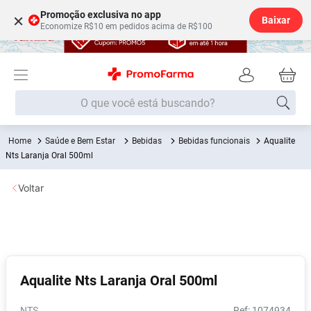
Promoção exclusiva no app
×
Baixar
Economize R$10 em pedidos acima de R$100
O que você está buscando?
Saúde e Bem Estar
Bebidas
Bebidas funcionais
Aqualite
Termos mais buscados
Nts Laranja Oral 500ml
Fralda
1
º
Voltar
Lenço Umedecido
2
º
Medley
3
º
Fralda Xg
4
º
Fralda G
5
º
Aqualite Nts Laranja Oral 500ml
Shampoo
6
º
Desodorante
7
º
NTS
:
1074934