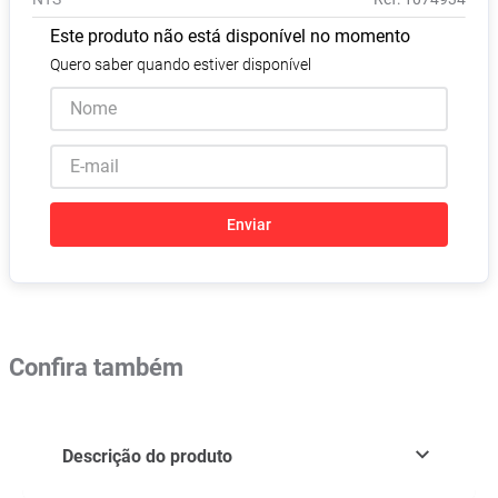
Pampers Confort Sec
8
º
Este produto não está disponível no momento
Vitamina D
9
º
Quero saber quando estiver disponível
Soro Fisiológico
10
º
Enviar
Confira também
Descrição do produto