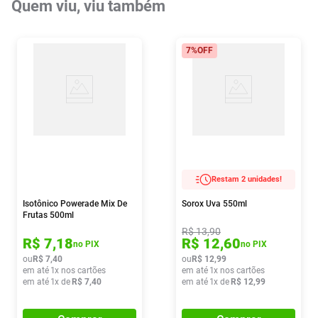
Quem viu, viu também
7%
OFF
Restam 2 unidades!
Isotônico Powerade Mix De
Sorox Uva 550ml
Frutas 500ml
R$
13
,
90
R$
7
,
18
R$
12
,
60
no PIX
no PIX
ou
R$
7
,
40
ou
R$
12
,
99
em até
1
x nos cartões
em até
1
x nos cartões
em até
1
x de
R$
7
,
40
em até
1
x de
R$
12
,
99