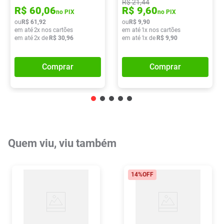
R$
21
,
44
R$
60
,
06
R$
9
,
60
no PIX
no PIX
ou
R$
61
,
92
ou
R$
9
,
90
em até
2
x nos cartões
em até
1
x nos cartões
em até
2
x de
R$
30
,
96
em até
1
x de
R$
9
,
90
Comprar
Comprar
Quem viu, viu também
14%
OFF