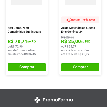
Restam 1 unidades!
Zeel Comp. N 50
Ácido Mefenâmico 500mg
Comprimidos Sublinguais
Ems Genérico 24
Comprimidos
R$
29
,
98
R$
70
,
71
R$
25
,
00
no PIX
no PIX
ou
R$
72
,
90
ou
R$
25
,
77
em até
2
x nos cartões
em até
1
x nos cartões
em até
2
x de
R$
36
,
45
em até
1
x de
R$
25
,
77
Comprar
Comprar