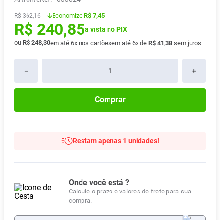
Absorvente
8
º
Economize
R$ 7,45
R$
362
,
16
R$
240
,
85
Lavitan
9
º
à vista no PIX
Vitamina D
ou
R$
248
,
30
10
º
em até
6
x nos cartões
em até
6
x de
R$
41
,
38
sem juros
－
＋
Comprar
Restam apenas 1 unidades!
Onde você está ?
Calcule o prazo e valores de frete para sua
compra.