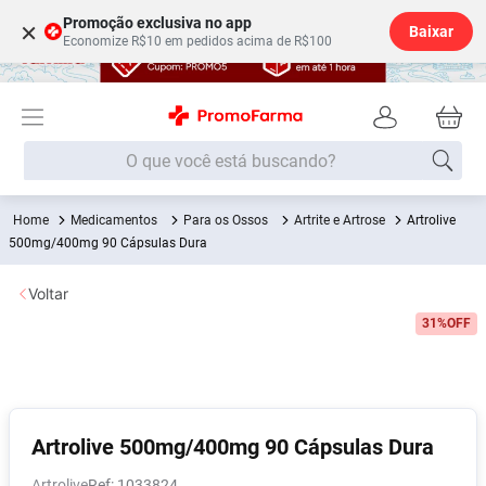
Promoção exclusiva no app
×
Baixar
Economize R$10 em pedidos acima de R$100
O que você está buscando?
Medicamentos
Para os Ossos
Artrite e Artrose
Artrolive
Termos mais buscados
500mg/400mg 90 Cápsulas Dura
Fralda
1
º
Voltar
Medley
2
º
31%
OFF
Lenço Umedecido
3
º
Fralda Xg
4
º
Fralda G
5
º
Shampoo
6
º
Artrolive 500mg/400mg 90 Cápsulas Dura
Desodorante
7
º
Artrolive
:
1033824