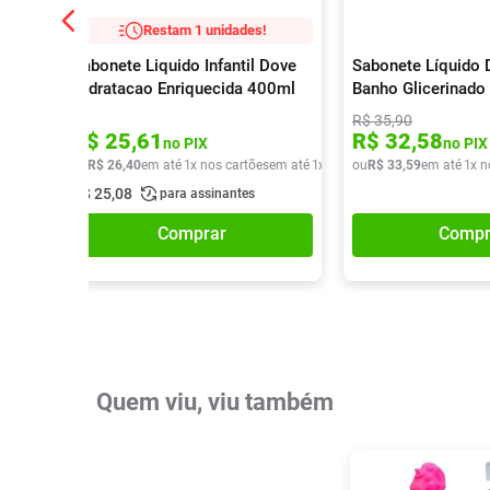
Restam 1 unidades!
Sabonete Liquido Infantil Dove
Sabonete Líquido 
Hidratacao Enriquecida 400ml
Banho Glicerinado
R$
35
,
90
R$
25
,
61
R$
32
,
58
no PIX
no PIX
ou
R$
26
,
40
em até
1
x nos cartões
em até
1
x de
R$
ou
26
R$
,
40
33
,
59
em até
1
x n
R$
25
,
08
para assinantes
Comprar
Compr
Quem viu, viu também