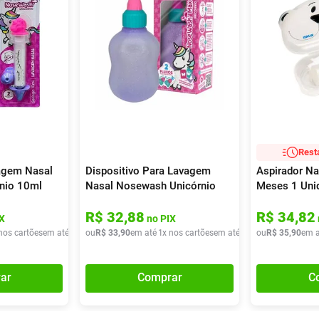
Rest
agem Nasal
Dispositivo Para Lavagem
Aspirador Na
nio 10ml
Nasal Nosewash Unicórnio
Meses 1 Uni
240ml
R$
32
,
88
R$
34
,
82
X
no PIX
nos cartões
em até
1
x de
ou
R$
R$
35
33
,
40
,
90
em até
1
x nos cartões
em até
1
x de
ou
R$
R$
33
35
,
90
,
90
em a
ar
Comprar
C