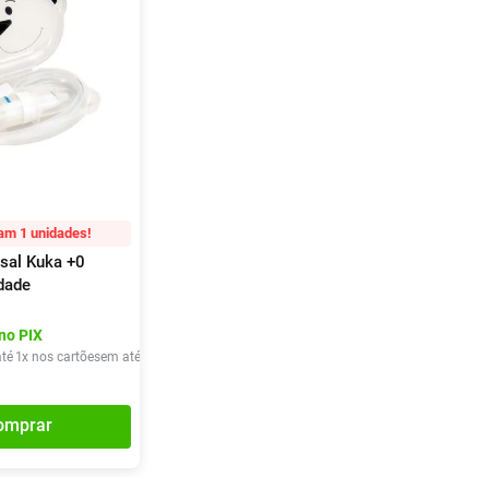
am 1 unidades!
sal Kuka +0
dade
no PIX
té
1
x nos cartões
em até
1
x de
R$
35
,
90
omprar