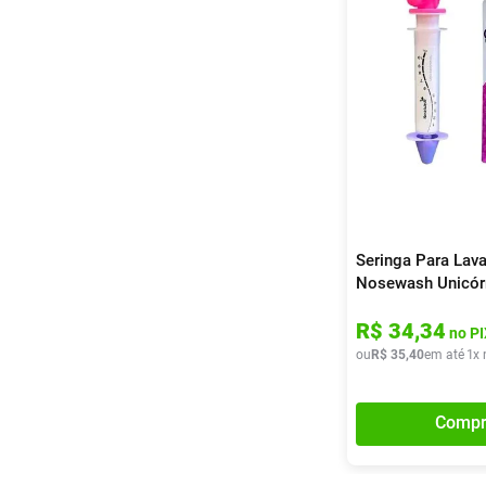
Seringa Para Lav
Nosewash Unicór
R$
34
,
34
no PI
ou
R$
35
,
40
em até
1
x 
Compr