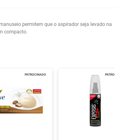
il manuseio permitem que o aspirador seja levado na
gn compacto.
PATROCINADO
PATROCINADO