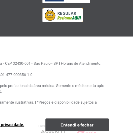
 - CEP 02430-001 - São Paulo - SP | Horário de Atendimento:
0801-477-000356-1-0
elo profissional da área médica. Somente o médico está apto
o.
ente ilustrativas. | *Preços e disponibilidade sujeitos a
Entendi e fechar
e privacidade.
Desenvolvimento
Plataforma