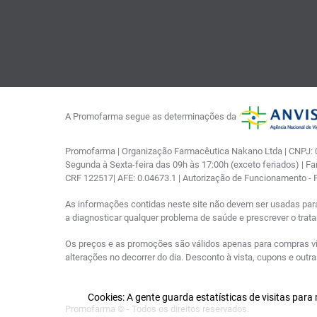
A Promofarma segue as determinações da
Promofarma | Organização Farmacêutica Nakano Ltda | CNPJ: 03
Segunda à Sexta-feira das 09h às 17:00h (exceto feriados) | F
CRF 122517| AFE: 0.04673.1 | Autorização de Funcionamento -
As informações contidas neste site não devem ser usadas par
a diagnosticar qualquer problema de saúde e prescrever o tra
Os preços e as promoções são válidos apenas para compras via i
alterações no decorrer do dia. Desconto à vista, cupons e out
Cookies: A gente guarda estatísticas de visitas par
Promofarma © - Todos os direitos reservados.