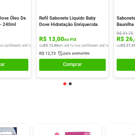
Dove Óleo De
Refil Sabonete Líquido Baby
Sabonete
 - 240ml
Dove Hidratação Enriquecida
Baunilha
180ml
R$
31
,
75
R$
13
,
00
R$
26
,
no PIX
os cartões
em até
1
x de
R$
ou
33
R$
,
59
13
,
40
em até
1
x nos cartões
em até
1
x de
R$
ou
13
R$
,
40
27
,
4
R$
12
,
73
para assinantes
ar
Comprar