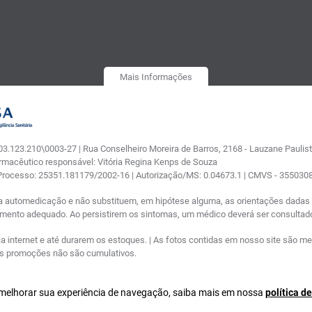
Mais Informações
.123.210\0003-27 | Rua Conselheiro Moreira de Barros, 2168 - Lauzane Paulista
armacêutico responsável: Vitória Regina Kenps de Souza
 Processo: 25351.181179/2002-16 | Autorização/MS: 0.04673.1 | CMVS - 35503
a automedicação e não substituem, em hipótese alguma, as orientações dadas p
tamento adequado. Ao persistirem os sintomas, um médico deverá ser consultad
nternet e até durarem os estoques. | As fotos contidas em nosso site são meram
ras promoções não são cumulativos.
a melhorar sua experiência de navegação, saiba mais em nossa
política d