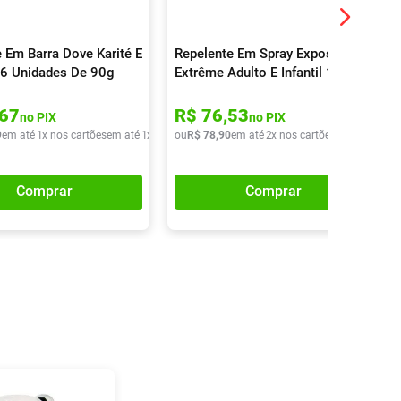
 Em Barra Dove Karité E
Repelente Em Spray Exposis
 6 Unidades De 90g
Extrême Adulto E Infantil 100ml
67
R$
76
,
53
no PIX
no PIX
9
em até
1
x nos cartões
em até
1
x de
R$
ou
27
R$
,
49
78
,
90
em até
2
x nos cartões
em até
2
x de
Comprar
Comprar