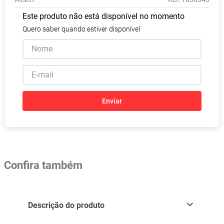
Absorvente
8
º
Este produto não está disponível no momento
Pampers Confort Sec
9
º
Quero saber quando estiver disponível
Lavitan
10
º
Enviar
Confira também
Descrição do produto