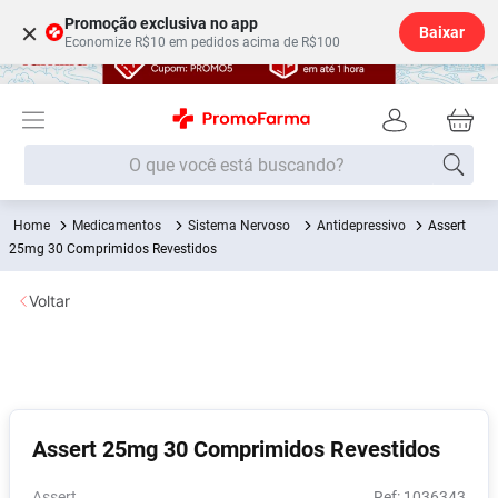
Promoção exclusiva no app
×
Baixar
Economize R$10 em pedidos acima de R$100
O que você está buscando?
Medicamentos
Sistema Nervoso
Antidepressivo
Assert
Termos mais buscados
25mg 30 Comprimidos Revestidos
Fralda
1
º
Voltar
Lenço Umedecido
2
º
Medley
3
º
Fralda Xg
4
º
Fralda G
5
º
Assert 25mg 30 Comprimidos Revestidos
Desodorante
6
º
Shampoo
7
º
Assert
:
1036343