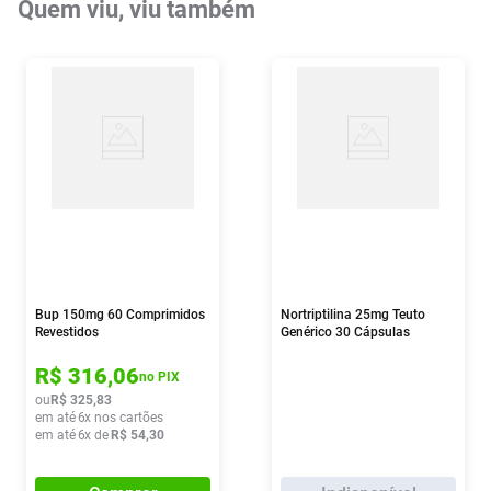
Quem viu, viu também
Bup 150mg 60 Comprimidos
Nortriptilina 25mg Teuto
Revestidos
Genérico 30 Cápsulas
R$
316
,
06
no PIX
ou
R$
325
,
83
em até
6
x nos cartões
em até
6
x de
R$
54
,
30