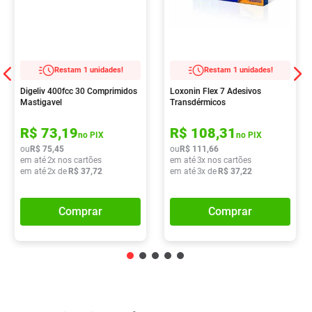
Restam 1 unidades!
Restam 1 unidades!
Digeliv 400fcc 30 Comprimidos
Loxonin Flex 7 Adesivos
Mastigavel
Transdérmicos
R$
73
,
19
R$
108
,
31
no PIX
no PIX
ou
R$
75
,
45
ou
R$
111
,
66
em até
2
x nos cartões
em até
3
x nos cartões
em até
2
x de
R$
37
,
72
em até
3
x de
R$
37
,
22
Comprar
Comprar