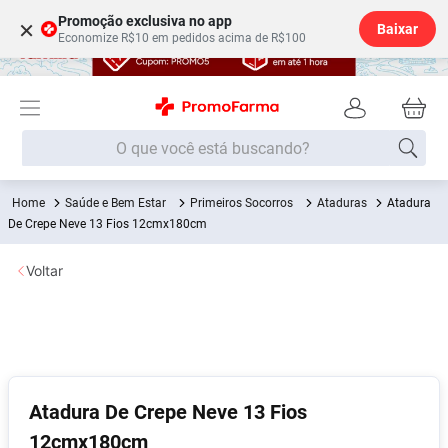
Promoção exclusiva no app
×
Baixar
Economize R$10 em pedidos acima de R$100
O que você está buscando?
Saúde e Bem Estar
Primeiros Socorros
Ataduras
Atadura
Termos mais buscados
De Crepe Neve 13 Fios 12cmx180cm
Fralda
1
º
Voltar
Medley
2
º
Lenço Umedecido
3
º
Fralda Xg
4
º
Fralda G
5
º
Shampoo
6
º
Atadura De Crepe Neve 13 Fios
12cmx180cm
Desodorante
7
º