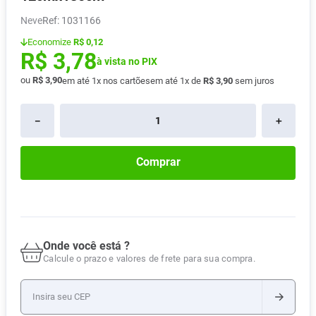
Absorvente
8
º
Neve
:
1031166
Lavitan
9
º
Economize
R$ 0,12
R$
3
,
78
Vitamina D
à vista no PIX
10
º
ou
R$
3
,
90
em até
1
x nos cartões
em até
1
x de
R$
3
,
90
sem juros
－
＋
Comprar
Onde você está ?
Calcule o prazo e valores de frete para sua compra.