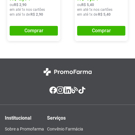
ou
R$
2
,
90
ou
R$
5
,
40
em até
1
x nos cartões
em até
1
x nos cartões
em até
1
x de
R$
2
,
90
em até
1
x de
R$
5
,
40
Comprar
Comprar
Institucional
Serviços
Sobre a Promofarma
Convênio Farmácia