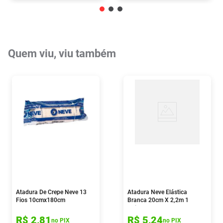
Quem viu, viu também
Atadura De Crepe Neve 13
Atadura Neve Elástica
Fios 10cmx180cm
Branca 20cm X 2,2m 1
Unidade
R$
2
,
81
R$
5
,
24
no PIX
no PIX