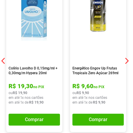
Colírio Lavolho D 0,15mg/ml +
Energético Engov Up Frutas
0,30mg/m Hypera 20ml
Tropicais Zero Açúcar 269ml
R$
19
,
30
R$
9
,
60
no PIX
no PIX
ou
R$
19
,
90
ou
R$
9
,
90
em até
1
x nos cartões
em até
1
x nos cartões
em até
1
x de
R$
19
,
90
em até
1
x de
R$
9
,
90
Comprar
Comprar