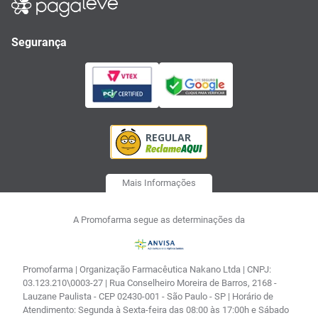
Segurança
Mais Informações
A Promofarma segue as determinações da
Promofarma | Organização Farmacêutica Nakano Ltda | CNPJ:
03.123.210\0003-27 | Rua Conselheiro Moreira de Barros, 2168 -
Lauzane Paulista - CEP 02430-001 - São Paulo - SP | Horário de
Atendimento: Segunda à Sexta-feira das 08:00 às 17:00h e Sábado