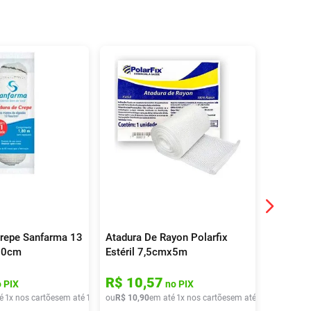
Crepe Sanfarma 13
Atadura De Rayon Polarfix
Atadura
80cm
Estéril 7,5cmx5m
10cmx1,
R$
10
,
57
R$
35
 PIX
no PIX
é
1
x nos cartões
em até
1
x de
ou
R$
R$
2
,
90
10
,
90
em até
1
x nos cartões
em até
1
x de
ou
R$
R$
10
36
,
9
,
4