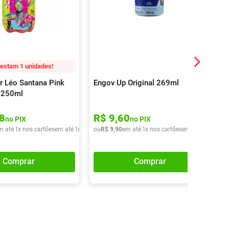
estam 1 unidades!
r Léo Santana Pink
Engov Up Original 269ml
 250ml
8
R$
9
,
60
no PIX
no PIX
m até
1
x nos cartões
em até
1
x de
R$
ou
13
R$
,
90
9
,
90
em até
1
x nos cartões
em até
1
x de
R$
Comprar
Comprar