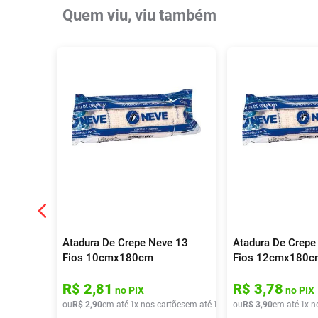
Quem viu, viu também
Atadura De Crepe Neve 13
Atadura De Crepe
Fios 10cmx180cm
Fios 12cmx180c
R$
2
,
81
R$
3
,
78
no PIX
no PIX
ou
R$
2
,
90
em até
1
x nos cartões
em até
1
x de
ou
R$
R$
2
,
90
3
,
90
em até
1
x n