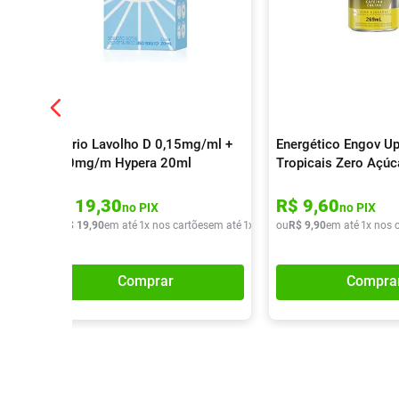
Colírio Lavolho D 0,15mg/ml +
Energético Engov Up
0,30mg/m Hypera 20ml
Tropicais Zero Açú
R$
19
,
30
R$
9
,
60
no PIX
no PIX
ou
R$
19
,
90
em até
1
x nos cartões
em até
1
x de
R$
ou
19
R$
,
90
9
,
90
em até
1
x nos 
Comprar
Compra