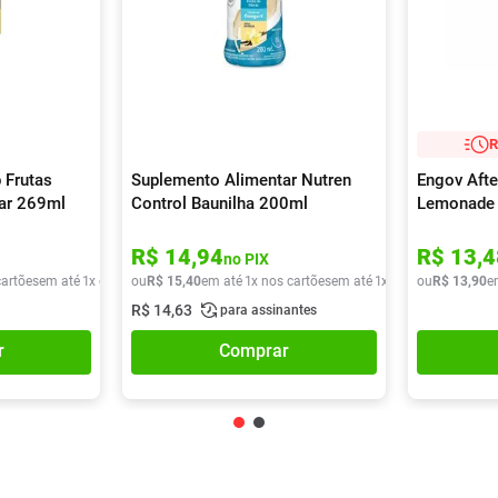
R
 Frutas
Suplemento Alimentar Nutren
Engov Afte
car 269ml
Control Baunilha 200ml
Lemonade
R$
14
,
94
R$
13
,
4
no PIX
cartões
em até
1
x de
R$
ou
9
,
90
R$
15
,
40
em até
1
x nos cartões
em até
1
x de
R$
ou
15
R$
,
40
13
,
90
e
R$
14
,
63
para assinantes
r
Comprar