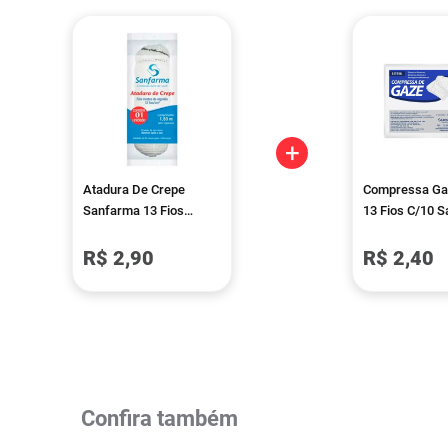
+
Atadura De Crepe
Compressa Gaz
Sanfarma 13 Fios
13 Fios C/10 
8cmx180cm
R$ 2,90
R$ 2,40
Confira também