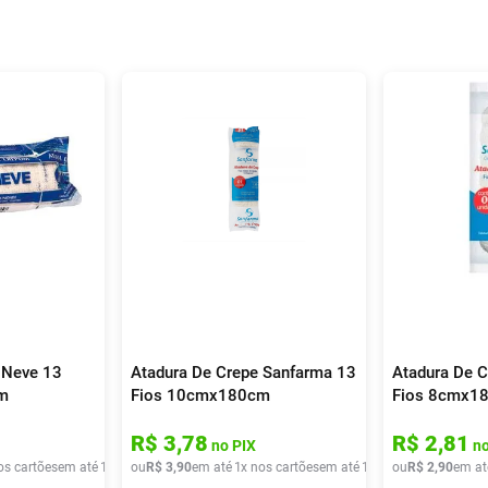
 Neve 13
Atadura De Crepe Sanfarma 13
Atadura De 
m
Fios 10cmx180cm
Fios 8cmx1
R$
3
,
78
R$
2
,
81
no PIX
no
os cartões
em até
1
x de
ou
R$
R$
3
,
90
3
,
90
em até
1
x nos cartões
em até
1
x de
ou
R$
R$
3
,
90
2
,
90
em at