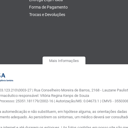
Forma de Pagamento
Trocas e Devoluções
Mais Informações
.123.210\0003-27 | Rua Conselheiro Moreira de Barros, 2168 - Lauzane Paulista
armacêutico responsável: Vitória Regina Kenps de Souza
 Processo: 25351.181179/2002-16 | Autorização/MS: 0.04673.1 | CMVS - 35503
a automedicação e não substituem, em hipótese alguma, as orientações dadas p
tamento adequado. Ao persistirem os sintomas, um médico deverá ser consultad
nternet e até durarem os estoques. | As fotos contidas em nosso site são meram