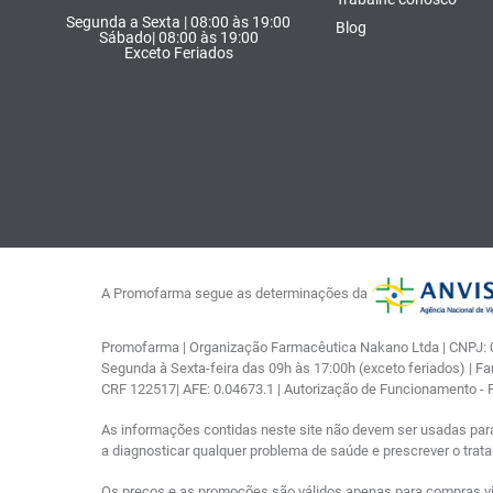
Segunda a Sexta | 08:00 às 19:00
Blog
Sábado| 08:00 às 19:00
Exceto Feriados
A Promofarma segue as determinações da
Promofarma | Organização Farmacêutica Nakano Ltda | CNPJ: 03
Segunda à Sexta-feira das 09h às 17:00h (exceto feriados) | F
CRF 122517| AFE: 0.04673.1 | Autorização de Funcionamento -
As informações contidas neste site não devem ser usadas par
a diagnosticar qualquer problema de saúde e prescrever o tra
Os preços e as promoções são válidos apenas para compras via i