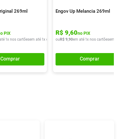
riginal 269ml
Engov Up Melancia 269ml
R$
9
,
60
no PIX
no PIX
até
1
x nos cartões
em até
1
x de
R$
ou
9
,
90
R$
9
,
90
em até
1
x nos cartões
em até
1
x de
R$
9
Comprar
Comprar