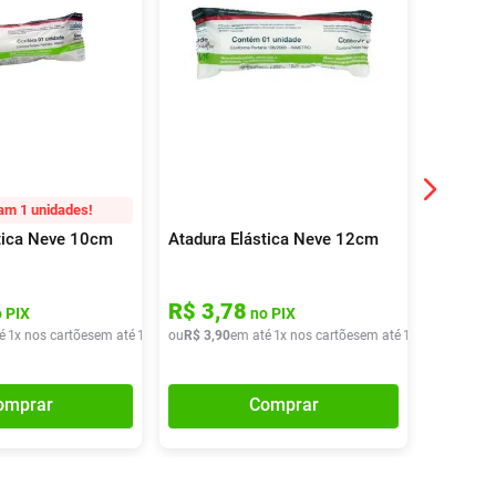
am 1 unidades!
tica Neve 10cm
Atadura Elástica Neve 12cm
Atadura
R$
3
,
78
R$
4
,
 PIX
no PIX
é
1
x nos cartões
em até
1
x de
ou
R$
R$
3
,
40
3
,
90
em até
1
x nos cartões
em até
1
x de
ou
R$
R$
3
,
90
4
,
40
omprar
Comprar