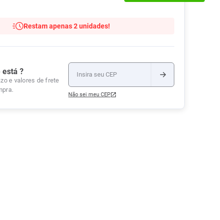
Tudo
Tiras para Teste
Lenços e Toalhas
Talcos
Esponjas
Umedecidas
Restam apenas 2 unidades!
Ver Tudo
Ver Tudo
Ver Tudo
Protetor de Colchão
Roupas Íntimas
 está ?
Ver Tudo
zo e valores de frete
mpra.
Não sei meu CEP