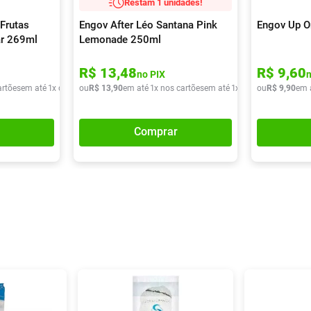
Restam 1 unidades!
Frutas
Engov After Léo Santana Pink
Engov Up O
ar 269ml
Lemonade 250ml
R$
13
,
48
R$
9
,
60
no PIX
artões
em até
1
x de
R$
ou
9
,
90
R$
13
,
90
em até
1
x nos cartões
em até
1
x de
R$
ou
13
R$
,
90
9
,
90
em 
Comprar