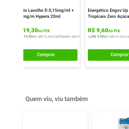
Colírio Lavolho D 0,15mg/ml +
Energético Engov Up 
0,30mg/m Hypera 20ml
Tropicais Zero Açúc
R$
19
,
30
R$
9
,
60
no PIX
no PIX
ou
R$
19
,
90
em até
1
x nos cartões
em até
1
x de
R$
ou
19
R$
,
90
9
,
90
em até
1
x nos c
Comprar
Comprar
Quem viu, viu também