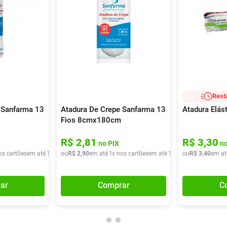
Rest
 Sanfarma 13
Atadura De Crepe Sanfarma 13
Atadura Elás
Fios 8cmx180cm
R$
2
,
81
R$
3
,
30
no PIX
no
os cartões
em até
1
x de
ou
R$
R$
2
,
40
2
,
90
em até
1
x nos cartões
em até
1
x de
ou
R$
R$
2
,
90
3
,
40
em at
ar
Comprar
C