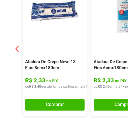
Atadura De Crepe Neve 13
Atadura De Crepe
Fios 8cmx180cm
Fios 6cmx180cm
R$
2
,
33
R$
2
,
33
no PIX
no PIX
ou
R$
2
,
40
em até
1
x nos cartões
em até
1
x de
ou
R$
R$
2
,
40
2
,
40
em até
1
x n
Comprar
Compr