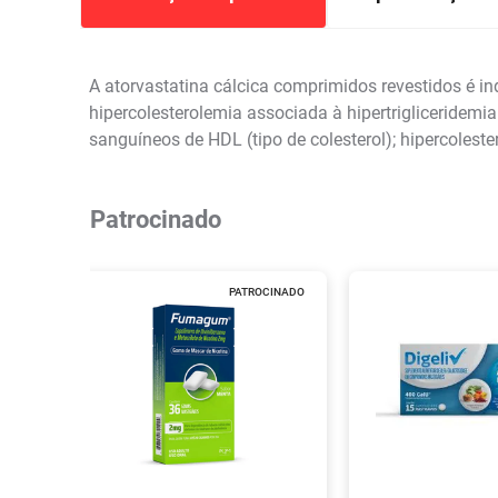
A atorvastatina cálcica comprimidos revestidos é in
hipercolesterolemia associada à hipertrigliceridemi
sanguíneos de HDL (tipo de colesterol); hipercoles
Patrocinado
PATROCINADO