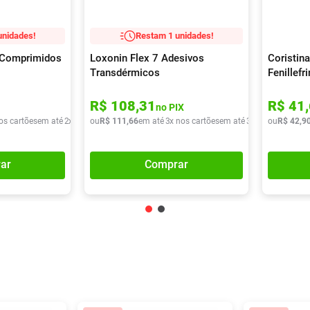
unidades!
Restam 1 unidades!
0 Comprimidos
Loxonin Flex 7 Adesivos
Coristina
Transdérmicos
Fenillef
400mg +
Clorfeni
R$
108
,
31
R$
41
,
no PIX
Comprim
os cartões
em até
2
x de
R$
ou
37
R$
,
72
111
,
66
em até
3
x nos cartões
em até
3
x de
R$
ou
R$
37
,
42
22
,
9
ar
Comprar