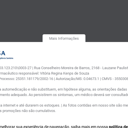
Mais Informações
.123.210\0003-27 | Rua Conselheiro Moreira de Barros, 2168 - Lauzane Paulista
armacêutico responsável: Vitória Regina Kenps de Souza
 Processo: 25351.181179/2002-16 | Autorização/MS: 0.04673.1 | CMVS - 35503
a automedicação e não substituem, em hipótese alguma, as orientações dadas p
tamento adequado. Ao persistirem os sintomas, um médico deverá ser consultad
nternet e até durarem os estoques. | As fotos contidas em nosso site são meram
ras promoções não são cumulativos.
a melhorar sua experiência de navegação, saiba mais em nossa
política d