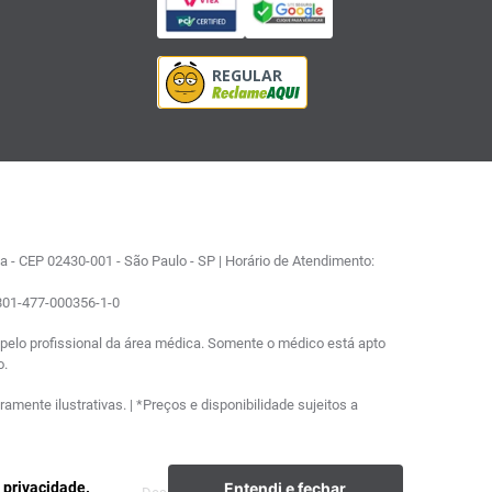
 - CEP 02430-001 - São Paulo - SP | Horário de Atendimento:
0801-477-000356-1-0
elo profissional da área médica. Somente o médico está apto
o.
ente ilustrativas. | *Preços e disponibilidade sujeitos a
Entendi e fechar
e privacidade.