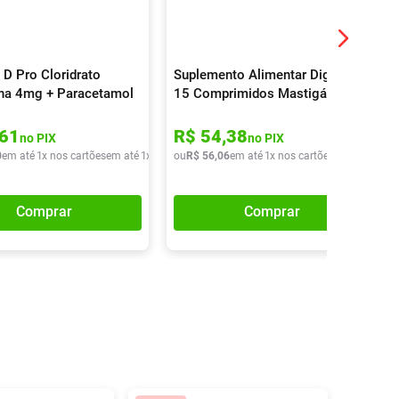
 D Pro Cloridrato
Suplemento Alimentar Digeliv
rina 4mg + Paracetamol
15 Comprimidos Mastigáveis
 Maleato De
ramina 4mg 16
61
R$
54
,
38
no PIX
no PIX
idos
0
em até
1
x nos cartões
em até
1
x de
R$
ou
42
R$
,
90
56
,
06
em até
1
x nos cartões
em até
1
x de
Comprar
Comprar