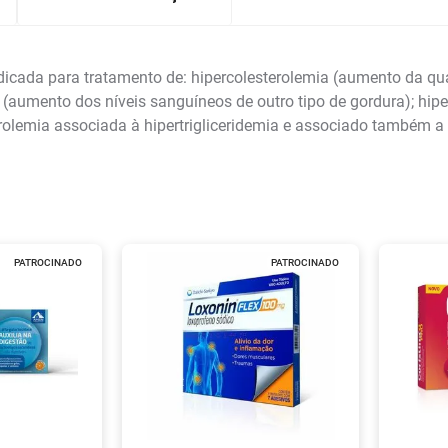
dicada para tratamento de: hipercolesterolemia (aumento da qua
a (aumento dos níveis sanguíneos de outro tipo de gordura); hip
terolemia associada à hipertrigliceridemia e associado também 
PATROCINADO
PATROCINADO