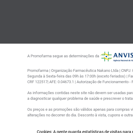
A Promofarma segue as determinações da
Promofarma | Organização Farmacêutica Nakano Ltda | CNPJ: 03
Segunda à Sexta-feira das 09h às 17:00h (exceto feriados) | F
CRF 122517| AFE: 0.04673.1 | Autorização de Funcionamento -
As informações contidas neste site não devem ser usadas par
a diagnosticar qualquer problema de saúde e prescrever o tra
Os preços e as promoções são válidos apenas para compras via i
alterações no decorrer do dia. Desconto à vista, cupons e out
Cookies: A gente guarda estatísticas de visitas par