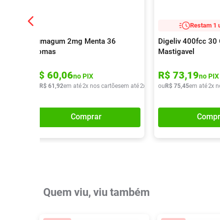
Restam 1 
Fumagum 2mg Menta 36
Digeliv 400fcc 3
Gomas
Mastigavel
R$
60
,
06
R$
73
,
19
no PIX
no PIX
ou
R$
61
,
92
em até
2
x nos cartões
em até
2
x de
R$
ou
30
R$
,
96
75
,
45
em até
2
x n
Comprar
Compr
Quem viu, viu também