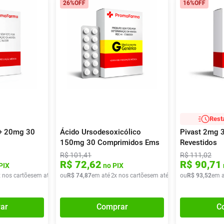
26%
OFF
16%
OFF
Rest
+ 20mg 30
Ácido Ursodesoxicólico
Pivast 2mg 
150mg 30 Comprimidos Ems
Revestidos
Genérico
R$
101
,
41
R$
111
,
02
R$
72
,
62
R$
90
,
71
PIX
no PIX
x nos cartões
em até
3
x de
ou
R$
R$
74
36
,
,
87
21
em até
2
x nos cartões
em até
2
x de
ou
R$
R$
37
93
,
43
,
52
em a
ar
Comprar
C