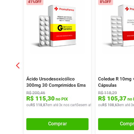
41%
OFF
8%
OFF
Ácido Ursodesoxicólico
Coledue R 10mg 
300mg 30 Comprimidos Ems
Cápsulas
Genérico
R$
200
,
46
R$
118
,
29
R$
115
,
30
R$
105
,
37
no PIX
no 
ou
R$
118
,
87
em até
3
x nos cartões
em até
3
x de
ou
R$
R$
108
39
,
62
,
63
em até
3
Comprar
Compr