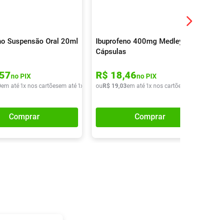
no Suspensão Oral 20ml
Ibuprofeno 400mg Medley 10
Cápsulas
57
R$
18
,
46
no PIX
no PIX
0
em até
1
x nos cartões
em até
1
x de
R$
ou
10
R$
,
90
19
,
03
em até
1
x nos cartões
em até
1
x de
Comprar
Comprar