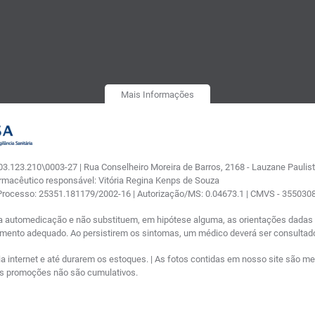
Mais Informações
.123.210\0003-27 | Rua Conselheiro Moreira de Barros, 2168 - Lauzane Paulista
armacêutico responsável: Vitória Regina Kenps de Souza
 Processo: 25351.181179/2002-16 | Autorização/MS: 0.04673.1 | CMVS - 35503
a automedicação e não substituem, em hipótese alguma, as orientações dadas p
tamento adequado. Ao persistirem os sintomas, um médico deverá ser consultad
nternet e até durarem os estoques. | As fotos contidas em nosso site são meram
ras promoções não são cumulativos.