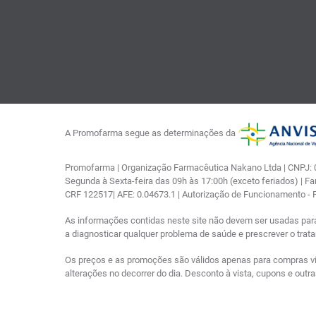
A Promofarma segue as determinações da
Promofarma | Organização Farmacêutica Nakano Ltda | CNPJ: 03
Segunda à Sexta-feira das 09h às 17:00h (exceto feriados) | F
CRF 122517| AFE: 0.04673.1 | Autorização de Funcionamento -
As informações contidas neste site não devem ser usadas par
a diagnosticar qualquer problema de saúde e prescrever o tra
Os preços e as promoções são válidos apenas para compras via i
alterações no decorrer do dia. Desconto à vista, cupons e out