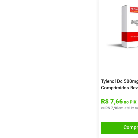
Tylenol Dc 500m
Comprimidos Rev
R$
7
,
66
no PIX
ou
R$
7
,
90
em até
1
x n
Compr