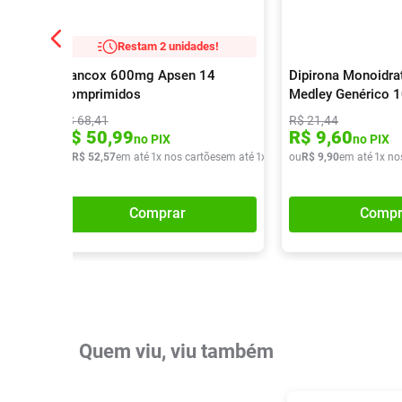
Restam 2 unidades!
Flancox 600mg Apsen 14
Dipirona Monoidra
Comprimidos
Medley Genérico 
Comprimidos
R$
68
,
41
R$
21
,
44
R$
50
,
99
R$
9
,
60
no PIX
no PIX
ou
R$
52
,
57
em até
1
x nos cartões
em até
1
x de
R$
ou
52
R$
,
57
9
,
90
em até
1
x no
Comprar
Compr
Quem viu, viu também