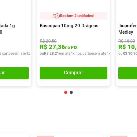
Restam 2 unidades!
tada 1g
Buscopan 10mg 20 Drágeas
Ibuprofe
10
Medley
R$
29
,
50
R$
18
,
03
R$
27
,
36
R$
10
,
no PIX
s cartões
em até
1
x de
R$
ou
9
,
90
R$
28
,
21
em até
1
x nos cartões
em até
1
x de
R$
ou
28
R$
,
21
10
,
9
ar
Comprar