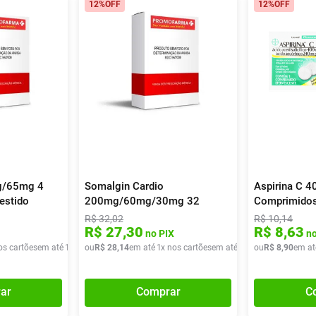
12%
OFF
12%
OFF
g/65mg 4
Somalgin Cardio
Aspirina C 
estido
200mg/60mg/30mg 32
Comprimido
Comprimidos Revestidos
R$
32
,
02
R$
10
,
14
R$
27
,
30
R$
8
,
63
no PIX
no
os cartões
em até
1
x de
ou
R$
R$
7
,
90
28
,
14
em até
1
x nos cartões
em até
1
x de
ou
R$
R$
28
8
,
,
90
14
em at
ar
Comprar
C