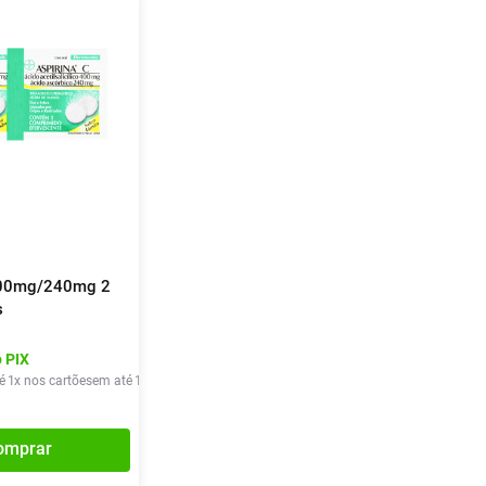
400mg/240mg 2
s
 PIX
é
1
x nos cartões
em até
1
x de
R$
8
,
90
omprar