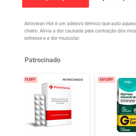
Atroveran Hot é um adesivo térmico que auto aquece 
cheiro. Alivia a dor causada pela contração dos mú
estresse e a dor muscular.
Patrocinado
23%
OFF
54%
OFF
PATROCINADO