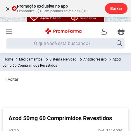
Promoção exclusiva no app
×
Baixar
Economize R$10 em pedidos acima de R$100
O que você está buscando?
Medicamentos
Sistema Nervoso
Antidepressivo
Azod
Termos mais buscados
50mg 60 Comprimidos Revestidos
Fralda
1
º
Voltar
Lenço Umedecido
2
º
Medley
3
º
Fralda Xg
4
º
Fralda G
5
º
Azod 50mg 60 Comprimidos Revestidos
Desodorante
6
º
Shampoo
7
º
AZOD
:
1116026