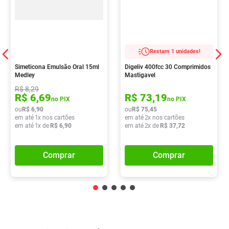
Restam 1 unidades!
Simeticona Emulsão Oral 15ml
Digeliv 400fcc 30 Comprimidos
Medley
Mastigavel
R$
8
,
29
R$
6
,
69
R$
73
,
19
no PIX
no PIX
ou
R$
6
,
90
ou
R$
75
,
45
em até
1
x nos cartões
em até
2
x nos cartões
em até
1
x de
R$
6
,
90
em até
2
x de
R$
37
,
72
Comprar
Comprar