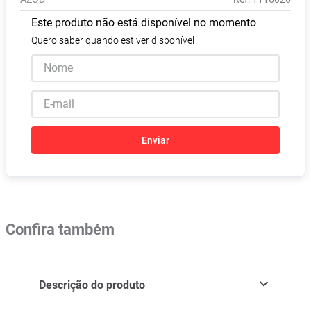
Pampers Confort Sec
8
º
Este produto não está disponível no momento
Vitamina D
9
º
Quero saber quando estiver disponível
Soro Fisiológico
10
º
Enviar
Confira também
Descrição do produto