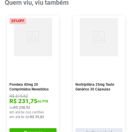
Quem viu, viu também
25%
OFF
Pondera 40mg 20
Nortriptilina 25mg Teuto
Comprimidos Revestidos
Genérico 30 Cápsulas
R$
319
,
62
R$
231
,
75
no PIX
ou
R$
238
,
92
em até
6
x nos cartões
em até
6
x de
R$
39
,
82