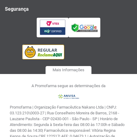
Segurança
Mais Informações
A Promofarma segue as determinações da
Promofarma | Organização Farmacêutica Nakano Ltda | CNPJ:
03.123.210\0003-27 | Rua Conselheiro Moreira de Barros, 2168 -
Lauzane Paulista - CEP 02430-001 - São Paulo - SP | Horário de
Atendimento: Segunda à Sexta-feira das 08:00 às 17:00h e Sábado
das 08:00 às 14:30| Farmacêutica responsável: Vitória Regina
Kenps de Souza CRF 122517| AFE: 0.04673.1 | Autorização de