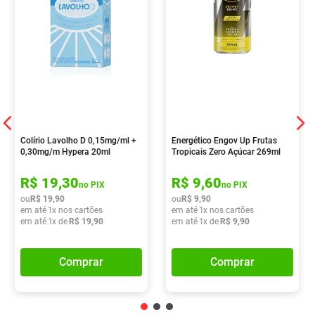
Colírio Lavolho D 0,15mg/ml +
Energético Engov Up Frutas
0,30mg/m Hypera 20ml
Tropicais Zero Açúcar 269ml
R$
19
,
30
R$
9
,
60
no PIX
no PIX
ou
R$
19
,
90
ou
R$
9
,
90
em até
1
x nos cartões
em até
1
x nos cartões
em até
1
x de
R$
19
,
90
em até
1
x de
R$
9
,
90
Comprar
Comprar