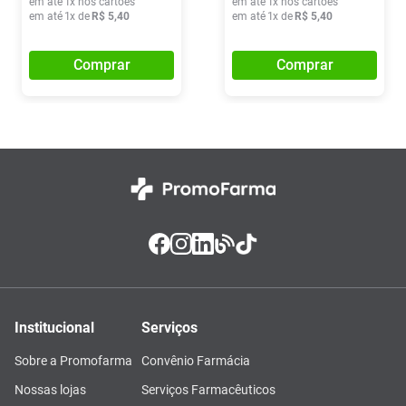
em até
1
x nos cartões
em até
1
x nos cartões
em até
1
x de
R$
5
,
40
em até
1
x de
R$
5
,
40
Comprar
Comprar
Institucional
Serviços
Sobre a Promofarma
Convênio Farmácia
Nossas lojas
Serviços Farmacêuticos