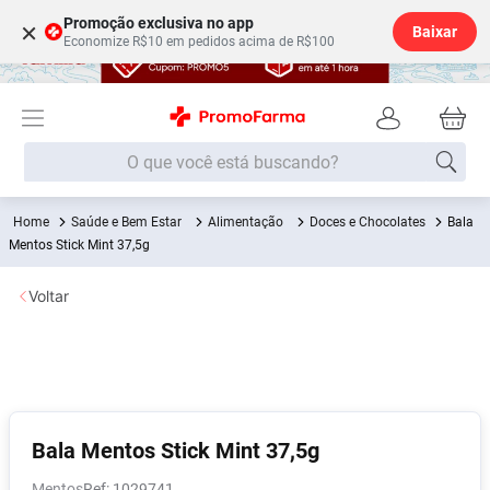
Promoção exclusiva no app
×
Baixar
Economize R$10 em pedidos acima de R$100
O que você está buscando?
Saúde e Bem Estar
Alimentação
Doces e Chocolates
Bala
Termos mais buscados
Mentos Stick Mint 37,5g
Fralda
1
º
Voltar
Medley
2
º
Lenço Umedecido
3
º
Fralda Xg
4
º
Fralda G
5
º
Shampoo
6
º
Bala Mentos Stick Mint 37,5g
Desodorante
7
º
Mentos
:
1029741