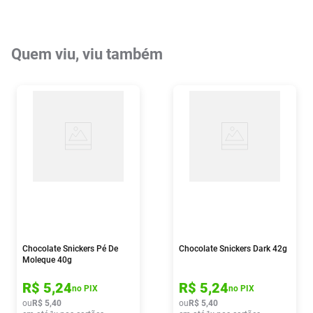
Quem viu, viu também
Chocolate Snickers Pé De
Chocolate Snickers Dark 42g
Moleque 40g
R$
5
,
24
R$
5
,
24
no PIX
no PIX
ou
R$
5
,
40
ou
R$
5
,
40