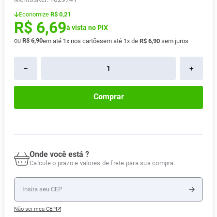
Absorvente
8
º
Economize
R$ 0,21
R$
6
,
69
Vitamina D
9
º
à vista no PIX
ou
R$
6
,
90
em até
1
x nos cartões
em até
1
x de
R$
6
,
90
sem juros
Lavitan
10
º
－
＋
Comprar
Onde você está ?
Calcule o prazo e valores de frete para sua compra.
Não sei meu CEP