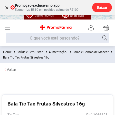
Promoção exclusiva no app
×
Baixar
Economize R$10 em pedidos acima de R$100
O que você está buscando?
Saúde e Bem Estar
Alimentação
Balas e Gomas de Mascar
Termos mais buscados
Bala Tic Tac Frutas Silvestres 16g
Fralda
1
º
Voltar
Lenço Umedecido
2
º
Medley
3
º
Fralda Xg
4
º
Fralda G
5
º
Bala Tic Tac Frutas Silvestres 16g
Desodorante
6
º
Shampoo
7
º
Tic Tac
:
1066628