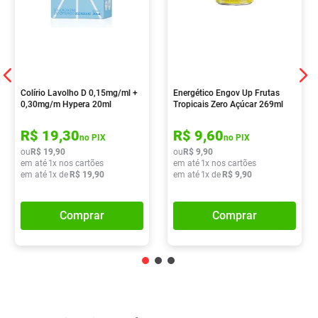
Colírio Lavolho D 0,15mg/ml +
Energético Engov Up Frutas
0,30mg/m Hypera 20ml
Tropicais Zero Açúcar 269ml
R$
19
,
30
R$
9
,
60
no PIX
no PIX
ou
R$
19
,
90
ou
R$
9
,
90
em até
1
x nos cartões
em até
1
x nos cartões
em até
1
x de
R$
19
,
90
em até
1
x de
R$
9
,
90
Comprar
Comprar