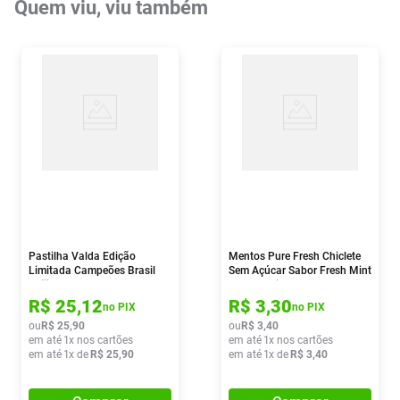
Quem viu, viu também
Pastilha Valda Edição
Mentos Pure Fresh Chiclete
Limitada Campeões Brasil
Sem Açúcar Sabor Fresh Mint
Beijinho 50g
Com 5 Unidades
R$
25
,
12
R$
3
,
30
no PIX
no PIX
ou
R$
25
,
90
ou
R$
3
,
40
em até
1
x nos cartões
em até
1
x nos cartões
em até
1
x de
R$
25
,
90
em até
1
x de
R$
3
,
40