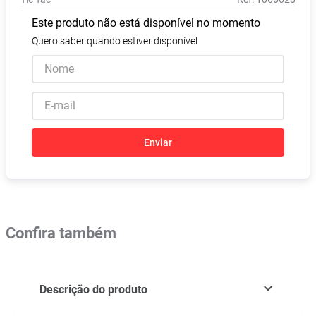
Absorvente
8
º
Este produto não está disponível no momento
Pampers Confort Sec
9
º
Quero saber quando estiver disponível
Lavitan
10
º
Enviar
Confira também
Descrição do produto