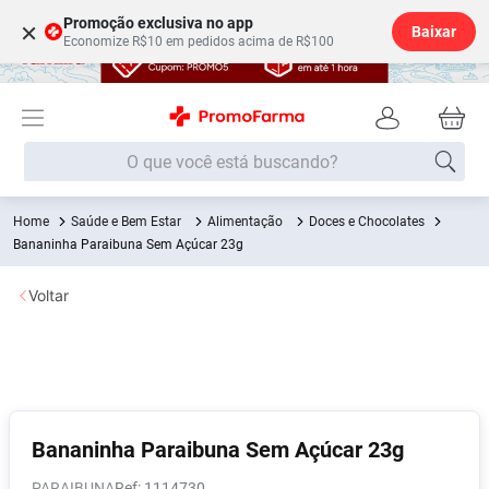
Promoção exclusiva no app
×
Baixar
Economize R$10 em pedidos acima de R$100
O que você está buscando?
Saúde e Bem Estar
Alimentação
Doces e Chocolates
Termos mais buscados
Bananinha Paraibuna Sem Açúcar 23g
Fralda
1
º
Voltar
Lenço Umedecido
2
º
Medley
3
º
Fralda Xg
4
º
Fralda G
5
º
Desodorante
6
º
Bananinha Paraibuna Sem Açúcar 23g
Shampoo
7
º
PARAIBUNA
:
1114730