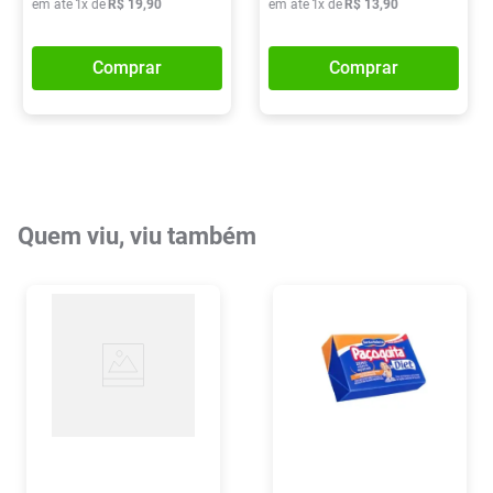
em até
1
x de
R$
19
,
90
em até
1
x de
R$
13
,
90
Comprar
Comprar
Quem viu, viu também