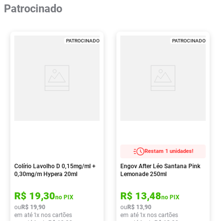
Patrocinado
PATROCINADO
PATROCINADO
Restam 1 unidades!
Colírio Lavolho D 0,15mg/ml +
Engov After Léo Santana Pink
0,30mg/m Hypera 20ml
Lemonade 250ml
R$
19
,
30
R$
13
,
48
no PIX
no PIX
ou
R$
19
,
90
ou
R$
13
,
90
em até
1
x nos cartões
em até
1
x nos cartões