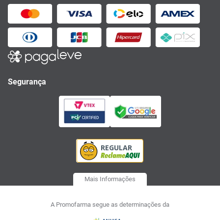
Segurança
Mais Informações
A Promofarma segue as determinações da