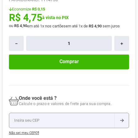
Pampers Confort Sec
8
º
Economize
R$ 0,15
R$
4
,
75
Vitamina D
9
º
à vista no PIX
ou
R$
4
,
90
em até
1
x nos cartões
em até
1
x de
R$
4
,
90
sem juros
Soro Fisiológico
10
º
－
＋
Comprar
Onde você está ?
Calcule o prazo e valores de frete para sua compra.
Não sei meu CEP