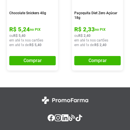
Chocolate Snickers 40g
Paçoquita Diet Zero Açúcar
18g
R$
5
,
24
R$
2
,
33
no PIX
no PIX
ou
R$
5
,
40
ou
R$
2
,
40
em até
1
x nos cartões
em até
1
x nos cartões
em até
1
x de
R$
5
,
40
em até
1
x de
R$
2
,
40
Comprar
Comprar