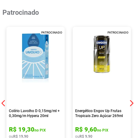
Patrocinado
PATROCINADO
PATROCINADO
Colírio Lavolho D 0,15mg/ml +
Energético Engov Up Frutas
0,30mg/m Hypera 20ml
Tropicais Zero Açúcar 269ml
R$
19
,
30
R$
9
,
60
no PIX
no PIX
ou
R$
19
,
90
ou
R$
9
,
90