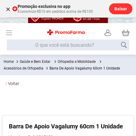
Promoção exclusiva no app
×
Baixar
Economize R$10 em pedidos acima de R$100
O que você está buscando?
Saúde e Bem Estar
Ortopedia e Mobilidade
Termos mais buscados
Acessórios de Ortopedia
Barra De Apoio Vagalumy 60cm 1 Unidade
Fralda
1
º
Voltar
Medley
2
º
Lenço Umedecido
3
º
Fralda Xg
4
º
Fralda G
5
º
Shampoo
6
º
Barra De Apoio Vagalumy 60cm 1 Unidade
Desodorante
7
º