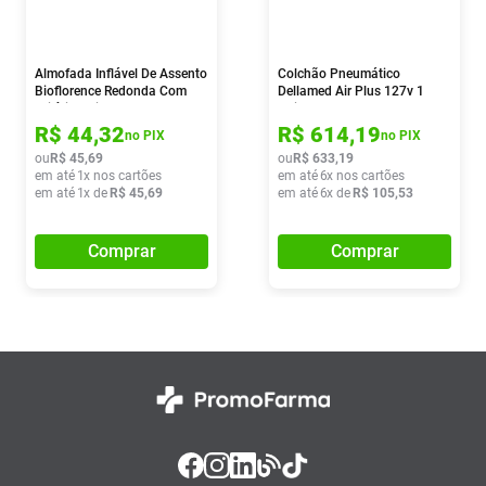
Almofada Inflável De Assento
Colchão Pneumático
Bioflorence Redonda Com
Dellamed Air Plus 127v 1
Orifício Caixa De Ovo 1
Unidade
Unidade
R$
44
,
32
R$
614
,
19
no PIX
no PIX
ou
R$
45
,
69
ou
R$
633
,
19
em até
1
x nos cartões
em até
6
x nos cartões
em até
1
x de
R$
45
,
69
em até
6
x de
R$
105
,
53
Comprar
Comprar