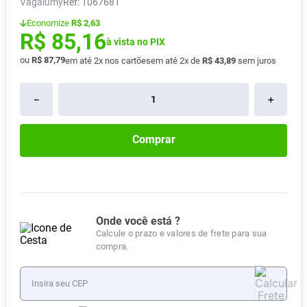
Vagalumy
:
1067681
Absorvente
8
º
Economize
R$ 2,63
R$
85
,
16
Lavitan
9
º
à vista no PIX
Vitamina D
10
º
ou
R$
87
,
79
em até
2
x nos cartões
em até
2
x de
R$
43
,
89
sem juros
－
＋
Comprar
Onde você está ?
Calcule o prazo e valores de frete para sua
compra.