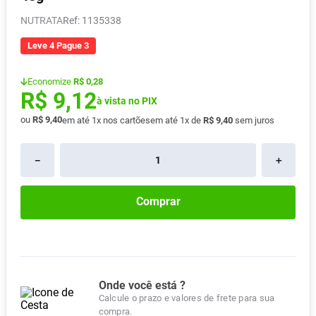
Absorvente
8
º
NUTRATA
:
1135338
Pampers Confort Sec
9
º
Leve 4 Pague 3
Lavitan
10
º
Economize
R$ 0,28
R$
9
,
12
à vista no PIX
ou
R$
9
,
40
em até
1
x nos cartões
em até
1
x de
R$
9
,
40
sem juros
－
＋
Comprar
Onde você está ?
Calcule o prazo e valores de frete para sua
compra.