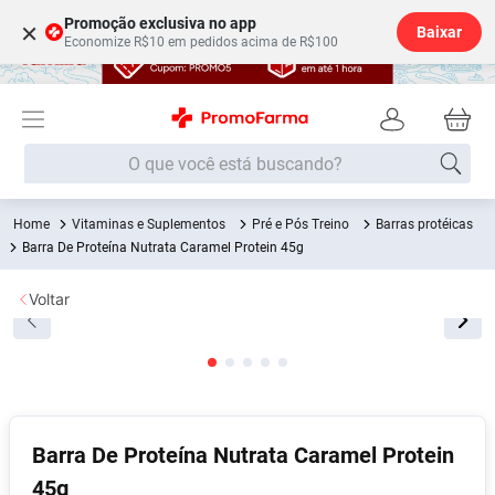
Promoção exclusiva no app
×
Baixar
Economize R$10 em pedidos acima de R$100
O que você está buscando?
Vitaminas e Suplementos
Pré e Pós Treino
Barras protéicas
Termos mais buscados
Barra De Proteína Nutrata Caramel Protein 45g
Fralda
1
º
Voltar
Lenço Umedecido
2
º
Medley
3
º
Fralda Xg
4
º
Fralda G
5
º
Desodorante
6
º
Barra De Proteína Nutrata Caramel Protein
45g
Shampoo
7
º