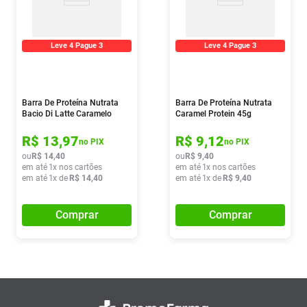
Leve 4 Pague 3
Leve 4 Pague 3
Barra De Proteína Nutrata
Barra De Proteína Nutrata
Bacio Di Latte Caramelo
Caramel Protein 45g
Salgado 45g
R$
13
,
97
R$
9
,
12
no PIX
no PIX
ou
R$
14
,
40
ou
R$
9
,
40
em até
1
x nos cartões
em até
1
x nos cartões
em até
1
x de
R$
14
,
40
em até
1
x de
R$
9
,
40
Comprar
Comprar