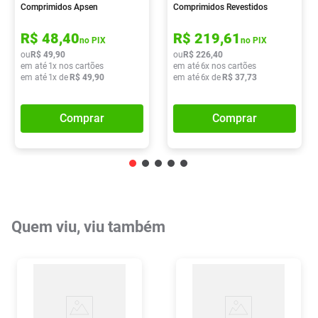
Comprimidos Apsen
Comprimidos Revestidos
R$
48
,
40
R$
219
,
61
no PIX
no PIX
ou
R$
49
,
90
ou
R$
226
,
40
em até
1
x nos cartões
em até
6
x nos cartões
em até
1
x de
R$
49
,
90
em até
6
x de
R$
37
,
73
Comprar
Comprar
Quem viu, viu também