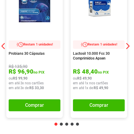
Restam 1 unidades!
Restam 1 unidades!
Probians 30 Cápsulas
Lactosil 10.000 Fcc 30
Comprimidos Apsen
R$
135
,
90
R$
96
,
90
R$
48
,
40
no PIX
no PIX
ou
R$
99
,
90
ou
R$
49
,
90
em até
3
x nos cartões
em até
1
x nos cartões
em até
3
x de
R$
33
,
30
em até
1
x de
R$
49
,
90
Comprar
Comprar