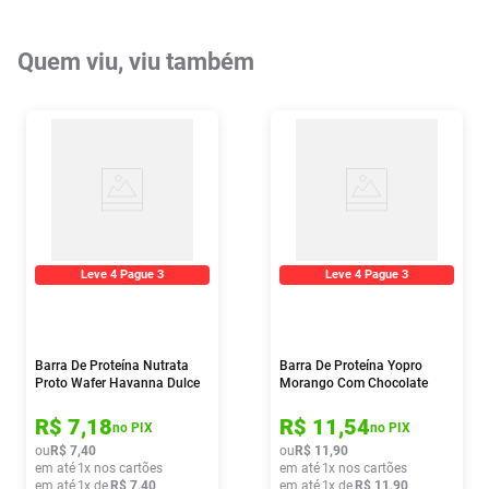
Quem viu, viu também
Leve 4 Pague 3
Leve 4 Pague 3
Barra De Proteína Nutrata
Barra De Proteína Yopro
Proto Wafer Havanna Dulce
Morango Com Chocolate
De Leche 30g
Branco Nutrata 55g
R$
7
,
18
R$
11
,
54
no PIX
no PIX
ou
R$
7
,
40
ou
R$
11
,
90
em até
1
x nos cartões
em até
1
x nos cartões
em até
1
x de
R$
7
,
40
em até
1
x de
R$
11
,
90