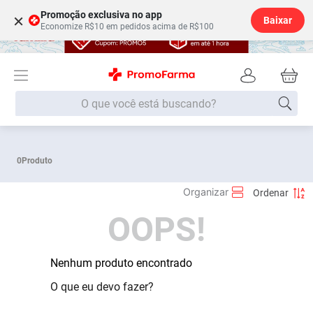
Promoção exclusiva no app
×
Baixar
Economize R$10 em pedidos acima de R$100
O que você está buscando?
Termos mais buscados
0
Produto
Fralda
1
º
Medley
2
º
OOPS!
Lenço Umedecido
3
º
Fralda Xg
4
º
Fralda G
Nenhum produto encontrado
5
º
Shampoo
6
º
O que eu devo fazer?
Desodorante
7
º