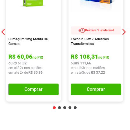
Restam 1 unidades!
Fumagum 2mg Menta 36
Loxonin Flex 7 Adesivos
Gomas
Transdérmicos
R$
60
,
06
R$
108
,
31
no PIX
no PIX
ou
R$
61
,
92
ou
R$
111
,
66
em até
2
x nos cartões
em até
3
x nos cartões
em até
2
x de
R$
30
,
96
em até
3
x de
R$
37
,
22
Comprar
Comprar