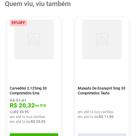
Quem viu, viu também
59%
OFF
Carvedilol 3,125mg 30
Maleato De Enalapril 5mg 30
Comprimidos Ems
Comprimidos Teuto
R$
51
,
41
R$
20
,
32
no PIX
ou
R$
20
,
95
em até
1
x nos cartões
em até
1
x nos cartões
em até
1
x de
R$
11
,
90
em até
1
x de
R$
20
,
95