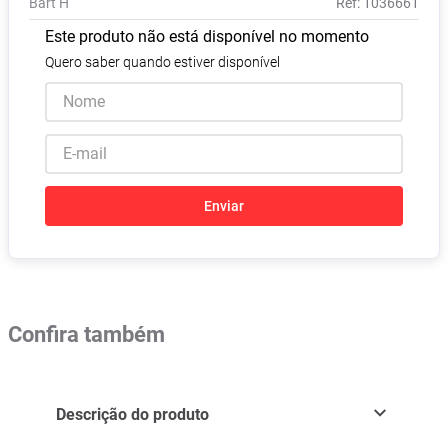
Bart H
:
1036661
Absorvente
8
º
Este produto não está disponível no momento
Lavitan
9
º
Quero saber quando estiver disponível
Vitamina D
10
º
Enviar
Confira também
Descrição do produto