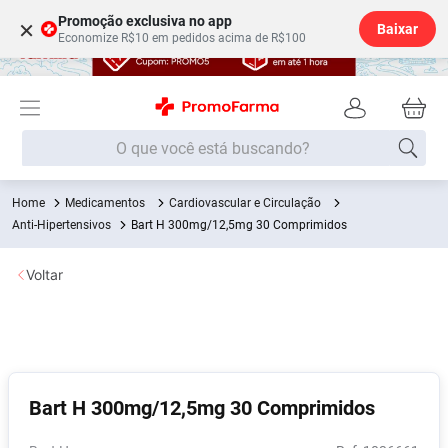
Promoção exclusiva no app
×
Baixar
Economize R$10 em pedidos acima de R$100
O que você está buscando?
Medicamentos
Cardiovascular e Circulação
Termos mais buscados
Anti-Hipertensivos
Bart H 300mg/12,5mg 30 Comprimidos
Fralda
1
º
Voltar
Medley
2
º
Lenço Umedecido
3
º
Fralda Xg
4
º
Fralda G
5
º
Bart H 300mg/12,5mg 30 Comprimidos
Shampoo
6
º
Desodorante
7
º