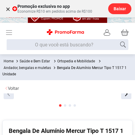
Promoção exclusiva no app
×
Baixar
Economize R$10 em pedidos acima de R$100
O que você está buscando?
Saúde e Bem Estar
Ortopedia e Mobilidade
Termos mais buscados
Andador, bengalas e muletas
Bengala De Alumínio Mercur Tipo T 1517 1
Fralda
Unidade
1
º
Lenço Umedecido
2
º
Voltar
Medley
3
º
Fralda Xg
4
º
Fralda G
5
º
Desodorante
6
º
Bengala De Alumínio Mercur Tipo T 1517 1
Shampoo
7
º