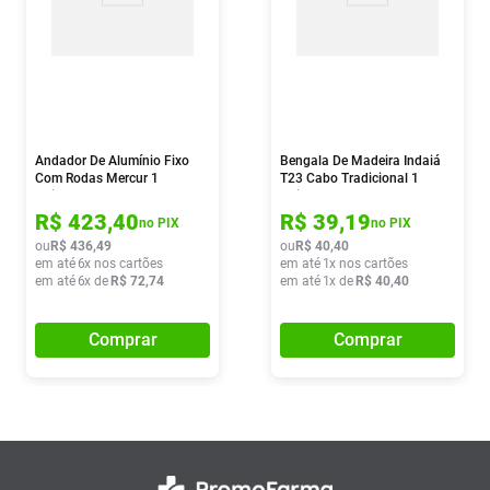
Andador De Alumínio Fixo
Bengala De Madeira Indaiá
Com Rodas Mercur 1
T23 Cabo Tradicional 1
Unidade
Unidade
R$
423
,
40
R$
39
,
19
no PIX
no PIX
ou
R$
436
,
49
ou
R$
40
,
40
em até
6
x nos cartões
em até
1
x nos cartões
em até
6
x de
R$
72
,
74
em até
1
x de
R$
40
,
40
Comprar
Comprar