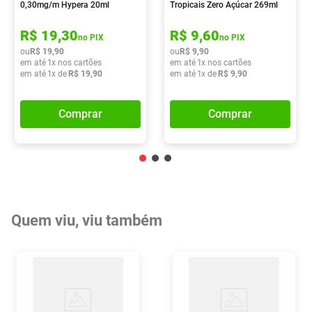
0,30mg/m Hypera 20ml
Tropicais Zero Açúcar 269ml
R$
19
,
30
R$
9
,
60
no PIX
no PIX
ou
R$
19
,
90
ou
R$
9
,
90
em até
1
x nos cartões
em até
1
x nos cartões
em até
1
x de
R$
19
,
90
em até
1
x de
R$
9
,
90
Comprar
Comprar
Quem viu, viu também