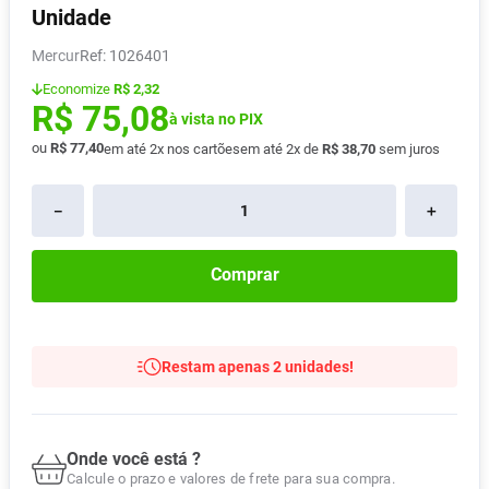
Unidade
Absorvente
8
º
Mercur
:
1026401
Pampers Confort Sec
9
º
Economize
R$ 2,32
Lavitan
10
º
R$
75
,
08
à vista no PIX
ou
R$
77
,
40
em até
2
x nos cartões
em até
2
x de
R$
38
,
70
sem juros
－
＋
Comprar
Restam apenas 2 unidades!
Onde você está ?
Calcule o prazo e valores de frete para sua compra.