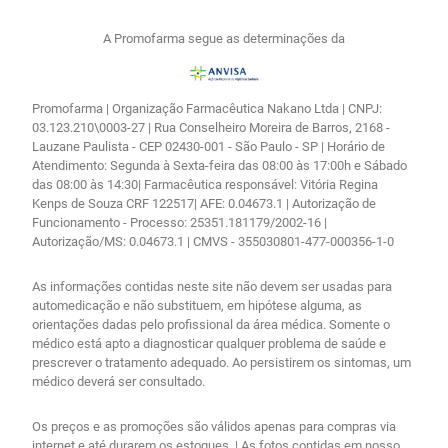
A Promofarma segue as determinações da
Promofarma | Organização Farmacêutica Nakano Ltda | CNPJ:
03.123.210\0003-27 | Rua Conselheiro Moreira de Barros, 2168 -
Lauzane Paulista - CEP 02430-001 - São Paulo - SP | Horário de
Atendimento: Segunda à Sexta-feira das 08:00 às 17:00h e Sábado
das 08:00 às 14:30| Farmacêutica responsável: Vitória Regina
Kenps de Souza CRF 122517| AFE: 0.04673.1 | Autorização de
Funcionamento - Processo: 25351.181179/2002-16 |
Autorização/MS: 0.04673.1 | CMVS - 355030801-477-000356-1-0
As informações contidas neste site não devem ser usadas para
automedicação e não substituem, em hipótese alguma, as
orientações dadas pelo profissional da área médica. Somente o
médico está apto a diagnosticar qualquer problema de saúde e
prescrever o tratamento adequado. Ao persistirem os sintomas, um
médico deverá ser consultado.
Os preços e as promoções são válidos apenas para compras via
internet e até durarem os estoques. | As fotos contidas em nosso