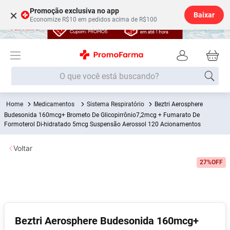
Promoção exclusiva no app
×
Baixar
Economize R$10 em pedidos acima de R$100
O que você está buscando?
Medicamentos
Sistema Respiratório
Beztri Aerosphere
Termos mais buscados
Budesonida 160mcg+ Brometo De Glicopirrônio7,2mcg + Fumarato De
Formoterol Di-hidratado 5mcg Suspensão Aerossol 120 Acionamentos
Fralda
1
º
Medley
2
º
Voltar
Lenço Umedecido
3
º
27%
OFF
Fralda Xg
4
º
Fralda G
5
º
Shampoo
6
º
Beztri Aerosphere Budesonida 160mcg+
Desodorante
7
º