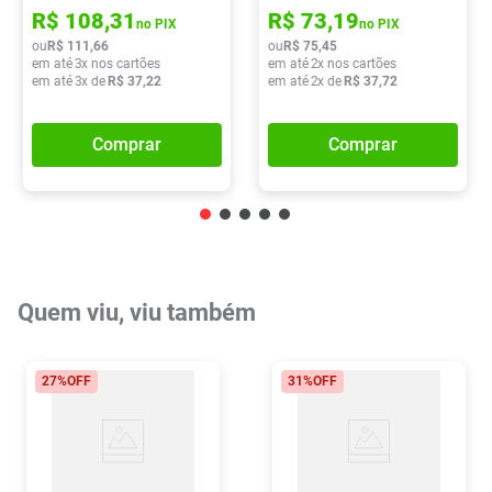
R$
108
,
31
R$
73
,
19
no PIX
no PIX
ou
R$
111
,
66
ou
R$
75
,
45
em até
3
x nos cartões
em até
2
x nos cartões
em até
3
x de
R$
37
,
22
em até
2
x de
R$
37
,
72
Comprar
Comprar
Quem viu, viu também
27%
OFF
31%
OFF