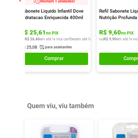
Restam 1 unidades!
Sabonete Liquido Infantil Dove
Refil Sabonete Lí
Hidratacao Enriquecida 400ml
Nutrição Profund
R$
25
,
61
R$
9
,
60
no PIX
no PIX
ou
R$
26
,
40
em até
1
x nos cartões
em até
1
x de
R$
ou
26
R$
,
40
9
,
90
em até
1
x no
R$
25
,
08
para assinantes
Comprar
Compr
Quem viu, viu também