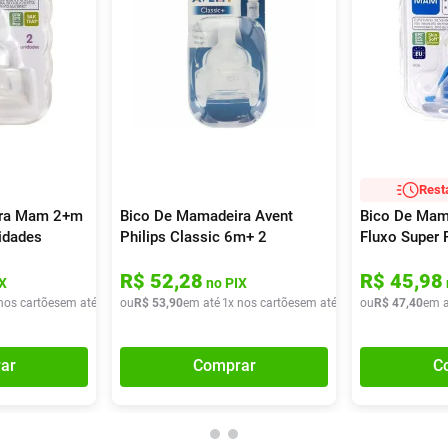
Rest
ira Mam 2+m
Bico De Mamadeira Avent
Bico De Mam
idades
Philips Classic 6m+ 2
Fluxo Super 
Unidades
Unidade
R$
52
,
28
R$
45
,
98
X
no PIX
nos cartões
em até
2
x de
ou
R$
R$
35
53
,
45
,
90
em até
1
x nos cartões
em até
1
x de
ou
R$
R$
53
47
,
90
,
40
em a
ar
Comprar
C