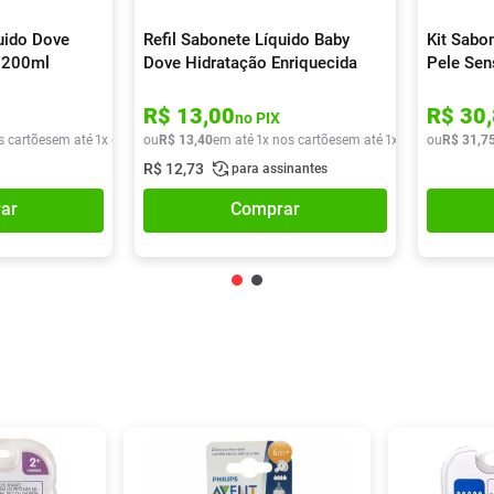
quido Dove
Refil Sabonete Líquido Baby
Kit Sabo
a 200ml
Dove Hidratação Enriquecida
Pele Sen
180ml
R$
13
,
00
R$
30
,
no PIX
s cartões
em até
1
x de
R$
ou
9
,
90
R$
13
,
40
em até
1
x nos cartões
em até
1
x de
R$
ou
13
R$
,
40
31
,
7
R$
12
,
73
para assinantes
ar
Comprar