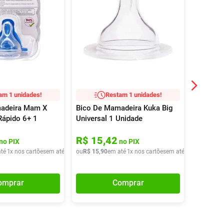
am 1 unidades!
Restam 1 unidades!
adeira Mam X
Bico De Mamadeira Kuka Big
Bico De
Rápido 6+ 1
Universal 1 Unidade
Ortodôn
Unidade
R$
15
,
42
R$
16
no PIX
no PIX
té
1
x nos cartões
em até
1
x de
ou
R$
R$
47
15
,
40
,
90
em até
1
x nos cartões
em até
1
x de
ou
R$
R$
15
17
,
9
,
4
omprar
Comprar