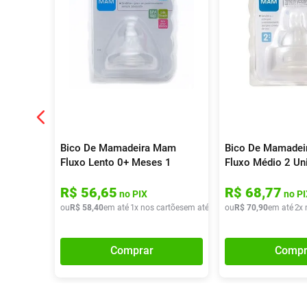
Bico De Mamadeira Mam
Bico De Mamade
Fluxo Lento 0+ Meses 1
Fluxo Médio 2 Un
Unidade
R$
56
,
65
R$
68
,
77
no PIX
no PI
ou
R$
58
,
40
em até
1
x nos cartões
em até
1
x de
ou
R$
R$
58
70
,
40
,
90
em até
2
x 
Comprar
Compr