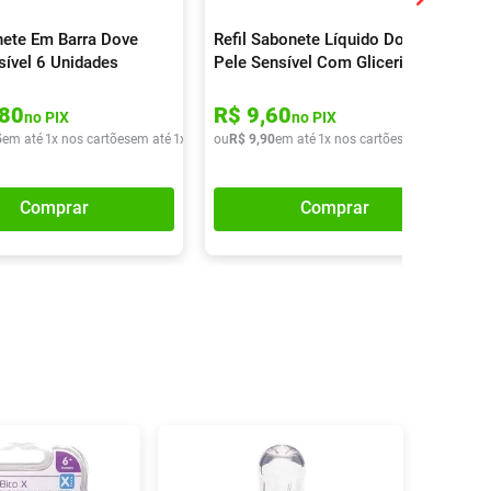
nete Em Barra Dove
Refil Sabonete Líquido Dove
sível 6 Unidades
Pele Sensível Com Glicerina
200ml
80
R$
9
,
60
no PIX
no PIX
5
em até
1
x nos cartões
em até
1
x de
R$
ou
31
R$
,
75
9
,
90
em até
1
x nos cartões
em até
1
x de
R
Comprar
Comprar