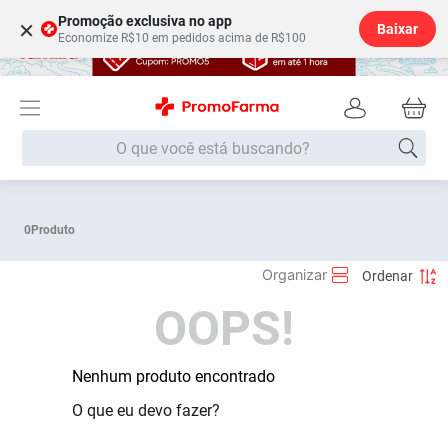
Promoção exclusiva no app
×
Baixar
Economize R$10 em pedidos acima de R$100
O que você está buscando?
Termos mais buscados
0
Produto
Fralda
1
º
Lenço Umedecido
2
º
OOPS!
Medley
3
º
Fralda Xg
4
º
Fralda G
Nenhum produto encontrado
5
º
Desodorante
6
º
O que eu devo fazer?
Shampoo
7
º