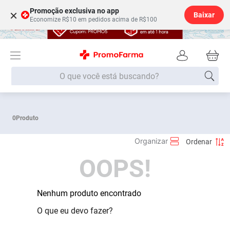
Promoção exclusiva no app
×
Baixar
Economize R$10 em pedidos acima de R$100
O que você está buscando?
Termos mais buscados
0
Produto
Fralda
1
º
Medley
2
º
OOPS!
Lenço Umedecido
3
º
Fralda Xg
4
º
Fralda G
Nenhum produto encontrado
5
º
Shampoo
6
º
O que eu devo fazer?
Desodorante
7
º