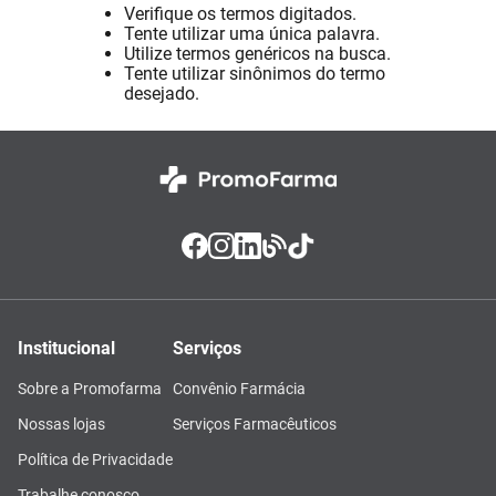
Verifique os termos digitados.
Absorvente
8
º
Tente utilizar uma única palavra.
Utilize termos genéricos na busca.
Vitamina D
9
º
Tente utilizar sinônimos do termo
desejado.
Lavitan
10
º
Institucional
Serviços
Sobre a Promofarma
Convênio Farmácia
Nossas lojas
Serviços Farmacêuticos
Política de Privacidade
Trabalhe conosco