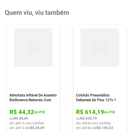
Quem viu, viu também
Almofada Inflável De Assento
Colchão Pneumático
Bioflorence Redonda Com
Dellamed Air Plus 127v 1
Orifício Caixa De Ovo 1
Unidade
Unidade
R$
44
,
32
R$
614
,
19
no PIX
no PIX
ou
R$
45
,
69
ou
R$
633
,
19
em até
1
x nos cartões
em até
6
x nos cartões
em até
1
x de
R$
45
,
69
em até
6
x de
R$
105
,
53