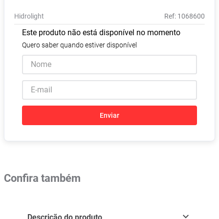
Absorvente
8
º
Hidrolight
:
1068600
Vitamina D
9
º
Este produto não está disponível no momento
Lavitan
10
º
Quero saber quando estiver disponível
Enviar
Confira também
Descrição do produto