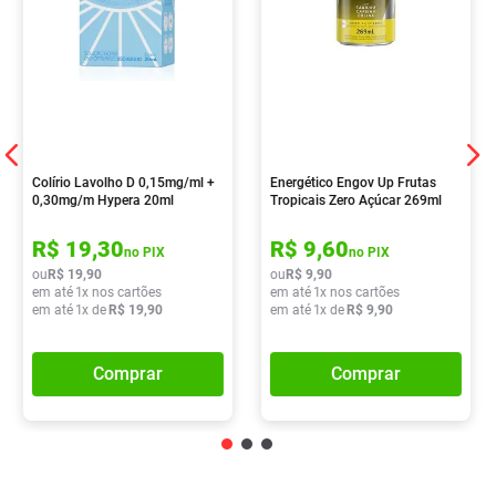
Colírio Lavolho D 0,15mg/ml +
Energético Engov Up Frutas
0,30mg/m Hypera 20ml
Tropicais Zero Açúcar 269ml
R$
19
,
30
R$
9
,
60
no PIX
no PIX
ou
R$
19
,
90
ou
R$
9
,
90
em até
1
x nos cartões
em até
1
x nos cartões
em até
1
x de
R$
19
,
90
em até
1
x de
R$
9
,
90
Comprar
Comprar