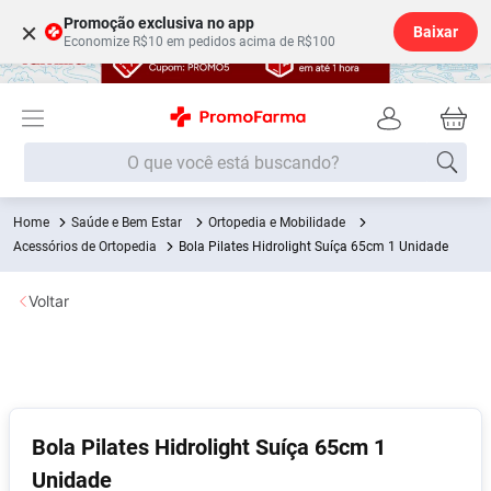
Promoção exclusiva no app
×
Baixar
Economize R$10 em pedidos acima de R$100
O que você está buscando?
Saúde e Bem Estar
Ortopedia e Mobilidade
Termos mais buscados
Acessórios de Ortopedia
Bola Pilates Hidrolight Suíça 65cm 1 Unidade
Fralda
1
º
Voltar
Medley
2
º
Lenço Umedecido
3
º
Fralda Xg
4
º
Fralda G
5
º
Bola Pilates Hidrolight Suíça 65cm 1
Shampoo
6
º
Unidade
Desodorante
7
º