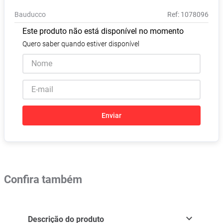
Pampers Confort Sec
8
º
Bauducco
:
1078096
Vitamina D
9
º
Este produto não está disponível no momento
Soro Fisiológico
10
º
Quero saber quando estiver disponível
Enviar
Confira também
Descrição do produto