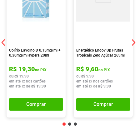
Colírio Lavolho D 0,15mg/ml +
Energético Engov Up Frutas
0,30mg/m Hypera 20ml
Tropicais Zero Açúcar 269ml
R$
19
,
30
R$
9
,
60
no PIX
no PIX
ou
R$
19
,
90
ou
R$
9
,
90
em até
1
x nos cartões
em até
1
x nos cartões
em até
1
x de
R$
19
,
90
em até
1
x de
R$
9
,
90
Comprar
Comprar