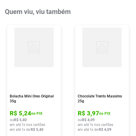
Quem viu, viu também
Bolacha Mini Oreo Original
Chocolate Trento Massimo
35g
25g
R$
5
,
24
R$
3
,
97
no PIX
no PIX
ou
R$
5
,
40
ou
R$
4
,
09
em até
1
x nos cartões
em até
1
x nos cartões
em até
1
x de
R$
5
,
40
em até
1
x de
R$
4
,
09