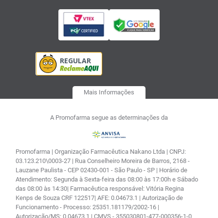
Mais Informações
A Promofarma segue as determinações da
Promofarma | Organização Farmacêutica Nakano Ltda | CNPJ:
03.123.210\0003-27 | Rua Conselheiro Moreira de Barros, 2168 -
Lauzane Paulista - CEP 02430-001 - São Paulo - SP | Horário de
Atendimento: Segunda à Sexta-feira das 08:00 às 17:00h e Sábado
das 08:00 às 14:30| Farmacêutica responsável: Vitória Regina
Kenps de Souza CRF 122517| AFE: 0.04673.1 | Autorização de
Funcionamento - Processo: 25351.181179/2002-16 |
Autorização/MS: 0.04673.1 | CMVS - 355030801-477-000356-1-0