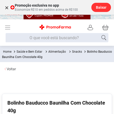
Promoção exclusiva no app
×
Baixar
Economize R$10 em pedidos acima de R$100
O que você está buscando?
Saúde e Bem Estar
Alimentação
Snacks
Bolinho Bauducco
Termos mais buscados
Baunilha Com Chocolate 40g
Fralda
1
º
Voltar
Lenço Umedecido
2
º
Medley
3
º
Fralda Xg
4
º
Fralda G
5
º
Bolinho Bauducco Baunilha Com Chocolate
Desodorante
6
º
40g
Shampoo
7
º