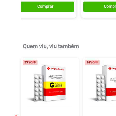
Comprar
Compr
Quem viu, viu também
29%
OFF
14%
OFF