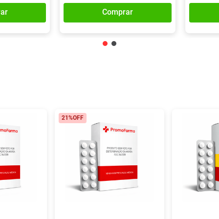
ar
Comprar
21%
OFF