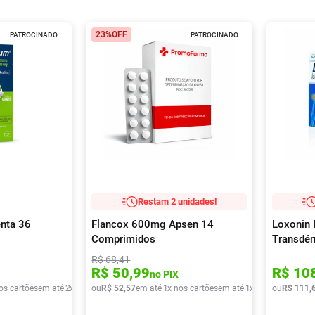
23%
OFF
PATROCINADO
PATROCINADO
Restam 2 unidades!
nta 36
Flancox 600mg Apsen 14
Loxonin 
Comprimidos
Transdé
R$
68
,
41
R$
50
,
99
R$
10
no PIX
os cartões
em até
2
x de
R$
ou
32
R$
,
39
52
,
57
em até
1
x nos cartões
em até
1
x de
R$
ou
52
R$
,
57
111
,