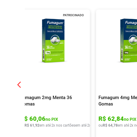
PATROCINADO
Fumagum 2mg Menta 36
Fumagum 4mg Me
Gomas
Gomas
R$
60
,
06
R$
62
,
84
no PIX
no PIX
ou
R$
61
,
92
em até
2
x nos cartões
em até
2
x de
R$
ou
30
R$
,
96
64
,
78
em até
2
x n