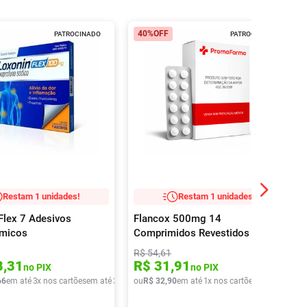
40%
OFF
PATROCINADO
PATROCINADO
Restam 1 unidades!
Restam 1 unidades!
Flex 7 Adesivos
Flancox 500mg 14
rmicos
Comprimidos Revestidos
R$
54
,
61
8
,
31
R$
31
,
91
no PIX
no PIX
66
em até
3
x nos cartões
em até
3
x de
R$
ou
R$
37
,
32
22
,
90
em até
1
x nos cartões
em até
1
x de