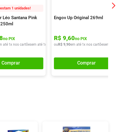
estam 1 unidades!
r Léo Santana Pink
Engov Up Original 269ml
 250ml
8
R$
9
,
60
no PIX
no PIX
m até
1
x nos cartões
em até
1
x de
R$
ou
13
R$
,
90
9
,
90
em até
1
x nos cartões
em até
1
x de
R$
Comprar
Comprar