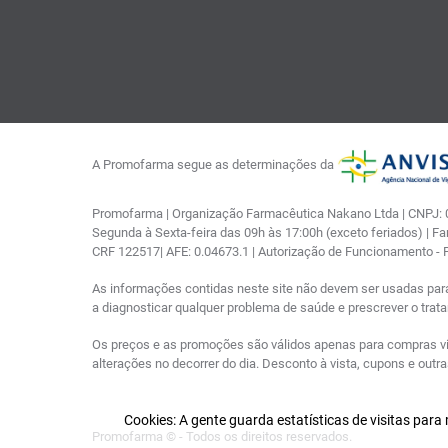
A Promofarma segue as determinações da
Promofarma | Organização Farmacêutica Nakano Ltda | CNPJ: 03
Segunda à Sexta-feira das 09h às 17:00h (exceto feriados) | F
CRF 122517| AFE: 0.04673.1 | Autorização de Funcionamento -
As informações contidas neste site não devem ser usadas par
a diagnosticar qualquer problema de saúde e prescrever o tra
Os preços e as promoções são válidos apenas para compras via i
alterações no decorrer do dia. Desconto à vista, cupons e out
Cookies: A gente guarda estatísticas de visitas par
Promofarma © - Todos os direitos reservados.