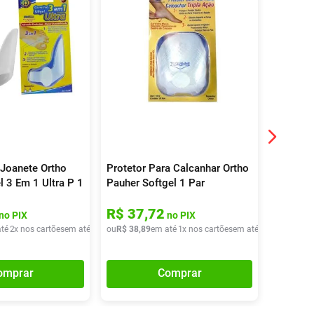
 Joanete Ortho
Protetor Para Calcanhar Ortho
Tornozel
l 3 Em 1 Ultra P 1
Pauher Softgel 1 Par
Esporte
R$
37
,
72
R$
36
no PIX
no PIX
té
2
x nos cartões
em até
2
x de
ou
R$
R$
31
38
,
79
,
89
em até
1
x nos cartões
em até
1
x de
ou
R$
R$
38
377
,
8
,
omprar
Comprar