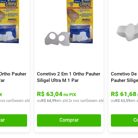
 Ortho Pauher
Corretivo 2 Em 1 Ortho Pauher
Corretivo De
Par
Siligel Ultra M 1 Par
Pauher Silige
Unidade
R$
63
,
04
R$
61
,
68
X
no PIX
nos cartões
em até
2
x de
ou
R$
R$
32
64
,
79
,
99
em até
2
x nos cartões
em até
2
x de
ou
R$
R$
32
63
,
49
,
59
em a
ar
Comprar
C