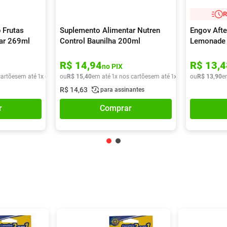
R
 Frutas
Suplemento Alimentar Nutren
Engov Afte
car 269ml
Control Baunilha 200ml
Lemonade
R$
14
,
94
R$
13
,
4
no PIX
cartões
em até
1
x de
R$
ou
9
,
90
R$
15
,
40
em até
1
x nos cartões
em até
1
x de
R$
ou
15
R$
,
40
13
,
90
e
R$
14
,
63
para assinantes
r
Comprar