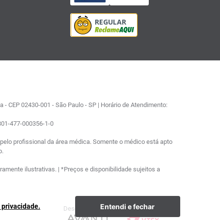
 - CEP 02430-001 - São Paulo - SP | Horário de Atendimento:
0801-477-000356-1-0
elo profissional da área médica. Somente o médico está apto
o.
ente ilustrativas. | *Preços e disponibilidade sujeitos a
Entendi e fechar
e privacidade.
Desenvolvimento
Plataforma