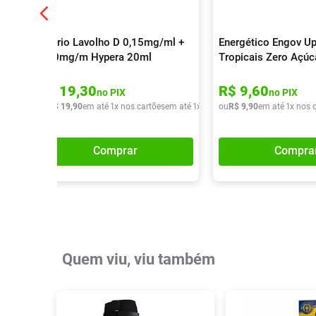
Colírio Lavolho D 0,15mg/ml +
Energético Engov Up
0,30mg/m Hypera 20ml
Tropicais Zero Açú
R$
19
,
30
R$
9
,
60
no PIX
no PIX
ou
R$
19
,
90
em até
1
x nos cartões
em até
1
x de
R$
ou
19
R$
,
90
9
,
90
em até
1
x nos 
Comprar
Compra
Quem viu, viu também