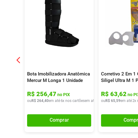
Bota Imobilizadora Anatômica
Corretivo 2 Em 1
Mercur M Longa 1 Unidade
Siligel Ultra M 1 
R$
256
,
47
R$
63
,
62
no PIX
no PI
ou
R$
264
,
40
em até
6
x nos cartões
em até
6
x de
ou
R$
R$
65
44
,
,
59
06
em até
2
x 
Comprar
Compr