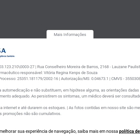
Mais Informações
.123.210\0003-27 | Rua Conselheiro Moreira de Barros, 2168 - Lauzane Paulista
armacêutico responsável: Vitória Regina Kenps de Souza
 Processo: 25351.181179/2002-16 | Autorização/MS: 0.04673.1 | CMVS - 35503
a automedicação e não substituem, em hipótese alguma, as orientações dadas p
tamento adequado. Ao persistirem os sintomas, um médico deverá ser consultad
nternet e até durarem os estoques. | As fotos contidas em nosso site são meram
ras promoções não são cumulativos.
a melhorar sua experiência de navegação, saiba mais em nossa
política d