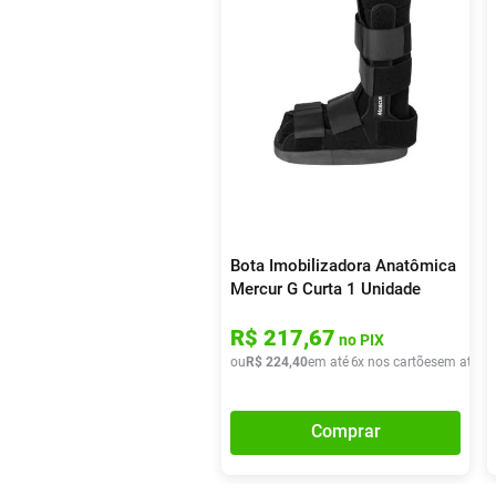
Bota Imobilizadora Anatômica
Mercur G Curta 1 Unidade
R$
217
,
67
no PIX
ou
R$
224
,
40
em até
6
x nos cartões
em até
6
x
Comprar