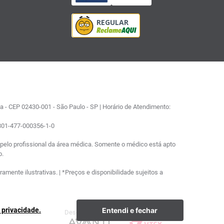
 - CEP 02430-001 - São Paulo - SP | Horário de Atendimento:
0801-477-000356-1-0
elo profissional da área médica. Somente o médico está apto
o.
ente ilustrativas. | *Preços e disponibilidade sujeitos a
Entendi e fechar
e privacidade.
Desenvolvimento
Plataforma