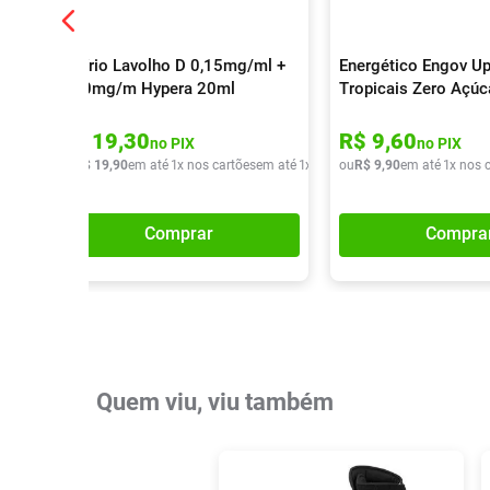
Colírio Lavolho D 0,15mg/ml +
Energético Engov Up
0,30mg/m Hypera 20ml
Tropicais Zero Açú
R$
19
,
30
R$
9
,
60
no PIX
no PIX
ou
R$
19
,
90
em até
1
x nos cartões
em até
1
x de
R$
ou
19
R$
,
90
9
,
90
em até
1
x nos 
Comprar
Compra
Quem viu, viu também