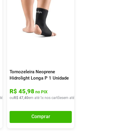
Tornozeleira Neoprene
Hidrolight Longa P 1 Unidade
R$
45
,
98
no PIX
té
1
x de
ou
R$
R$
38
47
,
89
,
40
em até
1
x nos cartões
em até
1
x de
R$
47
,
40
Comprar