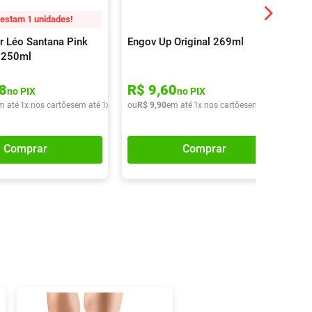
estam 1 unidades!
r Léo Santana Pink
Engov Up Original 269ml
 250ml
8
R$
9
,
60
no PIX
no PIX
m até
1
x nos cartões
em até
1
x de
R$
ou
13
R$
,
90
9
,
90
em até
1
x nos cartões
em até
1
x de
R$
Comprar
Comprar