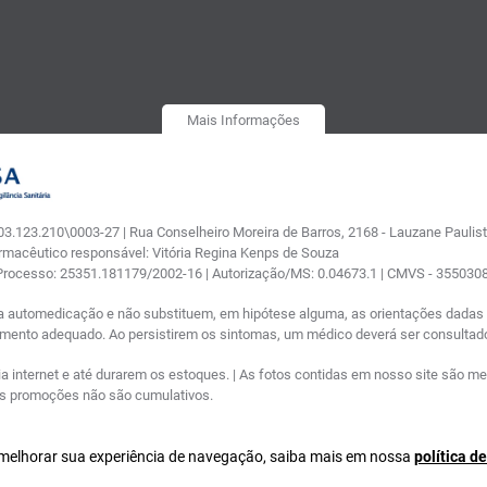
Mais Informações
.123.210\0003-27 | Rua Conselheiro Moreira de Barros, 2168 - Lauzane Paulista
armacêutico responsável: Vitória Regina Kenps de Souza
 Processo: 25351.181179/2002-16 | Autorização/MS: 0.04673.1 | CMVS - 35503
a automedicação e não substituem, em hipótese alguma, as orientações dadas p
tamento adequado. Ao persistirem os sintomas, um médico deverá ser consultad
nternet e até durarem os estoques. | As fotos contidas em nosso site são meram
ras promoções não são cumulativos.
a melhorar sua experiência de navegação, saiba mais em nossa
política d