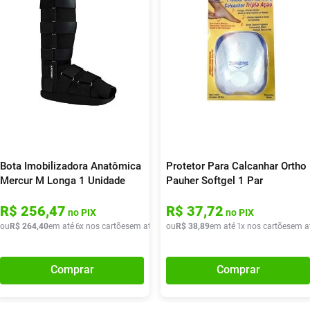
Bota Imobilizadora Anatômica
Protetor Para Calcanhar Ortho
Mercur M Longa 1 Unidade
Pauher Softgel 1 Par
R$
256
,
47
R$
37
,
72
no PIX
no PIX
 de
ou
R$
R$
264
37
,
40
,
40
em até
6
x nos cartões
em até
6
x de
ou
R$
R$
38
44
,
,
89
06
em até
1
x nos cartões
em a
Comprar
Comprar