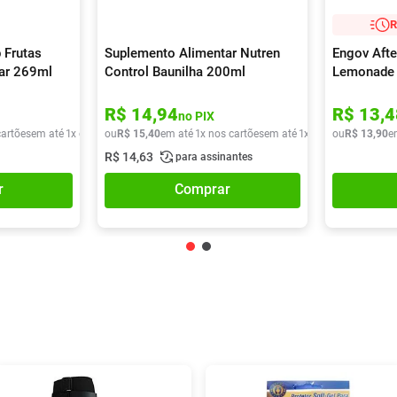
R
 Frutas
Suplemento Alimentar Nutren
Engov Afte
car 269ml
Control Baunilha 200ml
Lemonade
R$
14
,
94
R$
13
,
4
no PIX
cartões
em até
1
x de
R$
ou
9
,
90
R$
15
,
40
em até
1
x nos cartões
em até
1
x de
R$
ou
15
R$
,
40
13
,
90
e
R$
14
,
63
para assinantes
r
Comprar