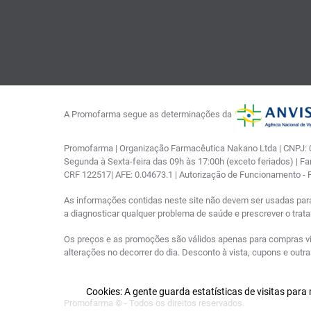
A Promofarma segue as determinações da
Promofarma | Organização Farmacêutica Nakano Ltda | CNPJ: 03
Segunda à Sexta-feira das 09h às 17:00h (exceto feriados) | F
CRF 122517| AFE: 0.04673.1 | Autorização de Funcionamento -
As informações contidas neste site não devem ser usadas par
a diagnosticar qualquer problema de saúde e prescrever o tra
Os preços e as promoções são válidos apenas para compras via i
alterações no decorrer do dia. Desconto à vista, cupons e out
Cookies: A gente guarda estatísticas de visitas par
Promofarma © - Todos os direitos reservados.