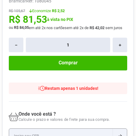
Bramicar
:
1080045
Absorvente
8
º
Economize
R$ 2,52
R$
105
,
67
R$
81
,
53
Lavitan
9
º
à vista no PIX
Vitamina D
10
º
ou
R$
84
,
05
em até
2
x nos cartões
em até
2
x de
R$
42
,
02
sem juros
－
＋
Comprar
Restam apenas 1 unidades!
Onde você está ?
Calcule o prazo e valores de frete para sua compra.