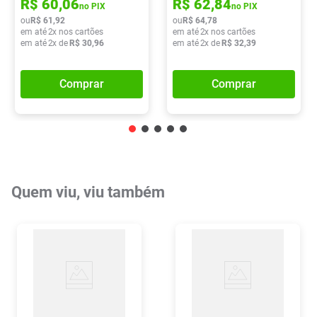
R$
60
,
06
R$
62
,
84
no PIX
no PIX
ou
R$
61
,
92
ou
R$
64
,
78
em até
2
x nos cartões
em até
2
x nos cartões
em até
2
x de
R$
30
,
96
em até
2
x de
R$
32
,
39
Comprar
Comprar
Quem viu, viu também