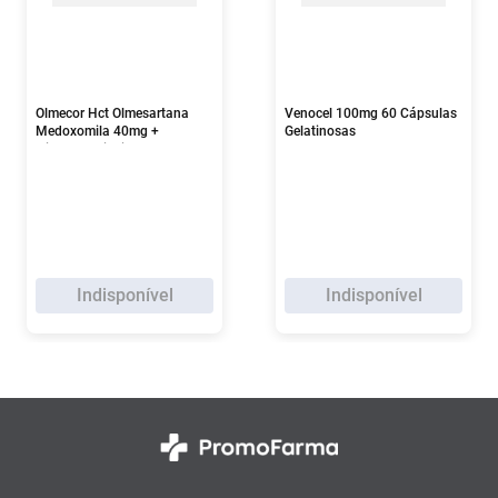
Olmecor Hct Olmesartana
Venocel 100mg 60 Cápsulas
Medoxomila 40mg +
Gelatinosas
Hidroclorotiazida 12,5mg 30
Comprimidos
Indisponível
Indisponível