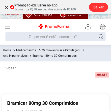
Promoção exclusiva no app
×
Baixar
Economize R$10 em pedidos acima de R$100
O que você está buscando?
Medicamentos
Cardiovascular e Circulação
Termos mais buscados
Anti-Hipertensivos
Bramicar 80mg 30 Comprimidos
Fralda
1
º
Voltar
Medley
2
º
20%
OFF
Lenço Umedecido
3
º
Fralda Xg
4
º
Fralda G
5
º
Shampoo
6
º
Bramicar 80mg 30 Comprimidos
Desodorante
7
º