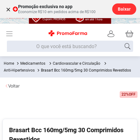
Promoção exclusiva no app
×
Baixar
Economize R$10 em pedidos acima de R$100
O que você está buscando?
Medicamentos
Cardiovascular e Circulação
Termos mais buscados
Anti-Hipertensivos
Brasart Bcc 160mg/5mg 30 Comprimidos Revestidos
Fralda
1
º
Voltar
Medley
2
º
22%
OFF
Lenço Umedecido
3
º
Fralda Xg
4
º
Fralda G
5
º
Shampoo
6
º
Brasart Bcc 160mg/5mg 30 Comprimidos
Desodorante
7
º
Revestidos