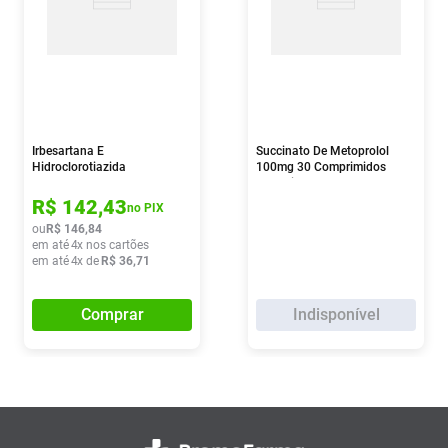
Irbesartana E
Succinato De Metoprolol
Hidroclorotiazida
100mg 30 Comprimidos
300mg/12,5mg 30
Revestidos Astrazeneca
Comprimidos Eurofarma
Genérico
R$
142
,
43
no PIX
ou
R$
146
,
84
em até
4
x nos cartões
em até
4
x de
R$
36
,
71
Comprar
Indisponível