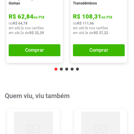
Gomas
Transdérmicos
R$
62
,
84
R$
108
,
31
no PIX
no PIX
ou
R$
64
,
78
ou
R$
111
,
66
em até
2
x nos cartões
em até
3
x nos cartões
em até
2
x de
R$
32
,
39
em até
3
x de
R$
37
,
22
Comprar
Comprar
Quem viu, viu também