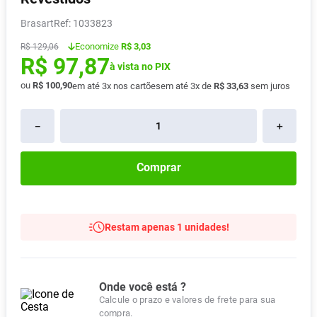
Absorvente
8
º
Brasart
:
1033823
Vitamina D
9
º
Economize
R$ 3,03
R$
129
,
06
R$
97
,
87
Lavitan
10
º
à vista no PIX
ou
R$
100
,
90
em até
3
x nos cartões
em até
3
x de
R$
33
,
63
sem juros
－
＋
Comprar
Restam apenas 1 unidades!
Onde você está ?
Calcule o prazo e valores de frete para sua
compra.