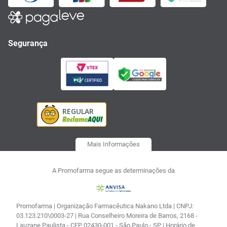
Segurança
Mais Informações
A Promofarma segue as determinações da
Promofarma | Organização Farmacêutica Nakano Ltda | CNPJ:
03.123.210\0003-27 | Rua Conselheiro Moreira de Barros, 2168 -
Lauzane Paulista - CEP 02430-001 - São Paulo - SP | Horário de