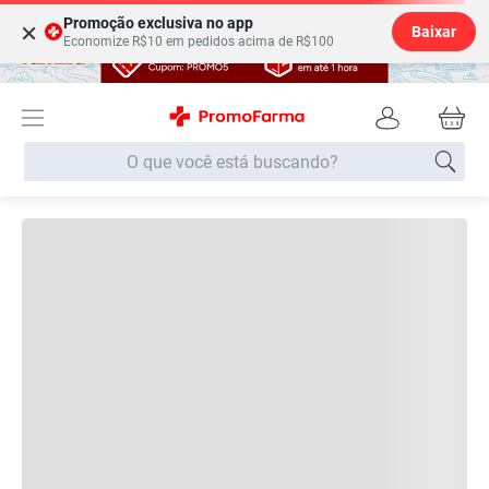
Promoção exclusiva no app
×
Baixar
Economize R$10 em pedidos acima de R$100
Confira também
Descrição do produto
O que você está buscando?
Termos mais buscados
Especificações
Fralda
1
º
Lenço Umedecido
2
º
Trocas e devoluções
Medley
3
º
Fralda Xg
4
º
Fralda G
5
º
Shampoo
6
º
Patrocinado
Desodorante
7
º