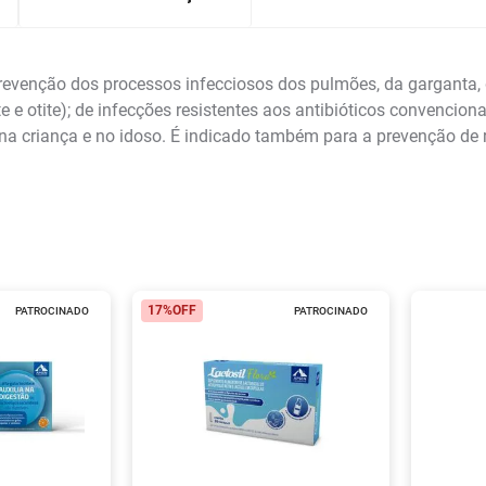
revenção dos processos infecciosos dos pulmões, da garganta, 
nusite e otite); de infecções resistentes aos antibióticos convenc
e na criança e no idoso. É indicado também para a prevenção de 
17%
OFF
PATROCINADO
PATROCINADO