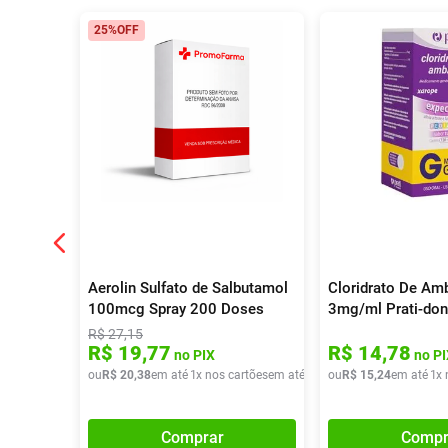
25%
OFF
Aerolin Sulfato de Salbutamol
Cloridrato De Am
100mcg Spray 200 Doses
3mg/ml Prati-don
120ml Xarope Infa
R$
27
,
15
R$
19
,
77
R$
14
,
78
no PIX
no PI
ou
R$
20
,
38
em até
1
x nos cartões
em até
1
x de
ou
R$
R$
20
15
,
38
,
24
em até
1
x 
Comprar
Compr