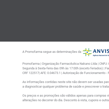
A Promofarma segue as determinações da
Promofarma | Organização Farmacêutica Nakano Ltda | CNPJ: 03
Segunda à Sexta-feira das 09h às 17:00h (exceto feriados) | F
CRF 122517| AFE: 0.04673.1 | Autorização de Funcionamento -
As informações contidas neste site não devem ser usadas par
a diagnosticar qualquer problema de saúde e prescrever o tra
Os preços e as promoções são válidos apenas para compras via i
alterações no decorrer do dia. Desconto à vista, cupons e out