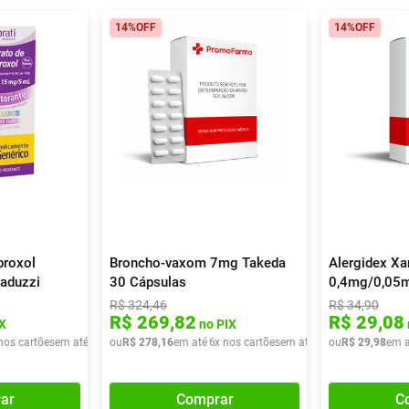
14%
OFF
14%
OFF
broxol
Broncho-vaxom 7mg Takeda
Alergidex Xa
aduzzi
30 Cápsulas
0,4mg/0,05
ntil
R$
324
,
46
R$
34
,
90
R$
269
,
82
R$
29
,
08
X
no PIX
nos cartões
em até
1
x de
ou
R$
R$
15
278
,
24
,
16
em até
6
x nos cartões
em até
6
x de
ou
R$
R$
29
46
,
,
98
36
em a
ar
Comprar
C