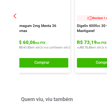
Restam 1 
Fumagum 2mg Menta 36
Digeliv 400fcc 3
Gomas
Mastigavel
R$
60
,
06
R$
73
,
19
no PIX
no PIX
ou
R$
61
,
92
em até
2
x nos cartões
em até
2
x de
R$
ou
30
R$
,
96
75
,
45
em até
2
x n
Comprar
Compr
Quem viu, viu também