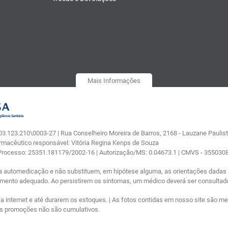
Mais Informações
.123.210\0003-27 | Rua Conselheiro Moreira de Barros, 2168 - Lauzane Paulista
armacêutico responsável: Vitória Regina Kenps de Souza
 Processo: 25351.181179/2002-16 | Autorização/MS: 0.04673.1 | CMVS - 35503
a automedicação e não substituem, em hipótese alguma, as orientações dadas p
tamento adequado. Ao persistirem os sintomas, um médico deverá ser consultad
nternet e até durarem os estoques. | As fotos contidas em nosso site são meram
ras promoções não são cumulativos.