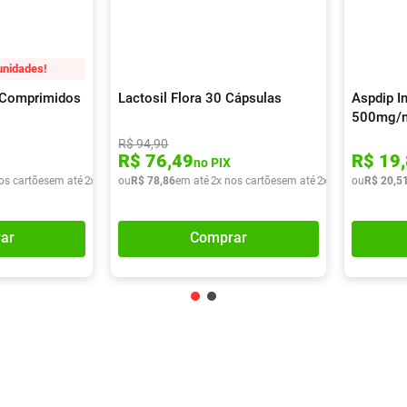
unidades!
0 Comprimidos
Lactosil Flora 30 Cápsulas
Aspdip In
500mg/m
R$
94
,
90
R$
76
,
49
R$
19
,
no PIX
os cartões
em até
2
x de
R$
ou
37
R$
,
72
78
,
86
em até
2
x nos cartões
em até
2
x de
R$
ou
39
R$
,
43
20
,
5
ar
Comprar