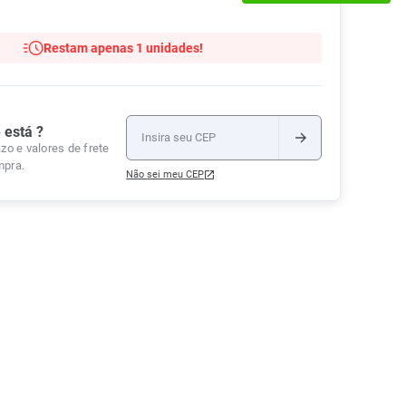
Tudo
Tiras para Teste
Lenços e Toalhas
Talcos
Esponjas
Umedecidas
Restam apenas 1 unidades!
Ver Tudo
Ver Tudo
Ver Tudo
Protetor de Colchão
Roupas Íntimas
 está ?
Ver Tudo
zo e valores de frete
mpra.
Não sei meu CEP