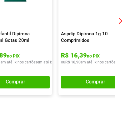
fantil Dipirona
Aspdip Dipirona 1g 10
l Gotas 20ml
Comprimidos
89
R$
16
,
39
no PIX
no PIX
1
em até
1
x nos cartões
em até
1
x de
R$
ou
20
R$
,
51
16
,
90
em até
1
x nos cartões
em até
1
x de
Comprar
Comprar