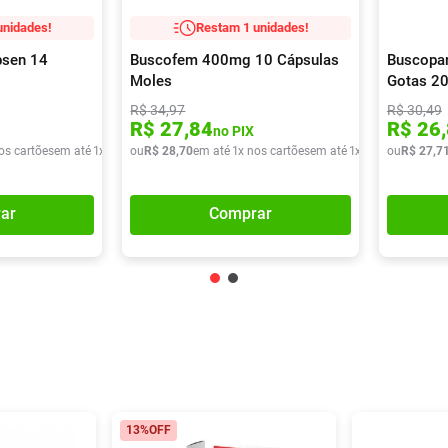
unidades!
Restam 1 unidades!
psen 14
Buscofem 400mg 10 Cápsulas
Buscopa
Moles
Gotas 2
R$
34
,
97
R$
30
,
49
R$
27
,
84
R$
26
,
no PIX
os cartões
em até
1
x de
R$
ou
52
R$
,
57
28
,
70
em até
1
x nos cartões
em até
1
x de
R$
ou
28
R$
,
70
27
,
7
ar
Comprar
13%
OFF