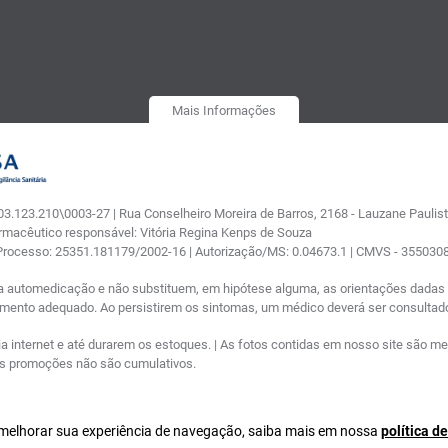
Mais Informações
.123.210\0003-27 | Rua Conselheiro Moreira de Barros, 2168 - Lauzane Paulista
armacêutico responsável: Vitória Regina Kenps de Souza
 Processo: 25351.181179/2002-16 | Autorização/MS: 0.04673.1 | CMVS - 35503
a automedicação e não substituem, em hipótese alguma, as orientações dadas p
tamento adequado. Ao persistirem os sintomas, um médico deverá ser consultad
nternet e até durarem os estoques. | As fotos contidas em nosso site são meram
ras promoções não são cumulativos.
a melhorar sua experiência de navegação, saiba mais em nossa
política d