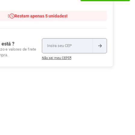
Tudo
Tiras para Teste
Lenços e Toalhas
Talcos
Esponjas
Umedecidas
Restam apenas 5 unidades!
Ver Tudo
Ver Tudo
Ver Tudo
Protetor de Colchão
Roupas Íntimas
 está ?
Ver Tudo
zo e valores de frete
mpra.
Não sei meu CEP