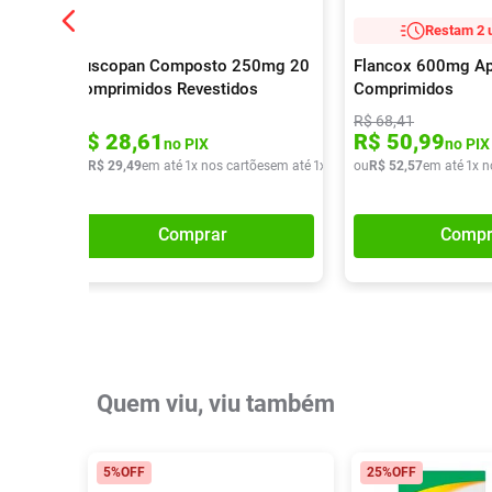
Restam 2 
Buscopan Composto 250mg 20
Flancox 600mg A
Comprimidos Revestidos
Comprimidos
R$
68
,
41
R$
28
,
61
R$
50
,
99
no PIX
no PIX
ou
R$
29
,
49
em até
1
x nos cartões
em até
1
x de
R$
ou
29
R$
,
49
52
,
57
em até
1
x n
Comprar
Compr
Quem viu, viu também
5%
OFF
25%
OFF