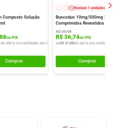
Restam 1 unidades!
n Composto Solução
Buscoduo 10mg/500mg 20
0ml
Comprimidos Revestidos
R$
39
,
98
88
R$
36
,
74
no PIX
no PIX
1
em até
1
x nos cartões
em até
1
x de
R$
ou
27
R$
,
71
37
,
88
em até
1
x nos cartões
em até
1
x de
Comprar
Comprar