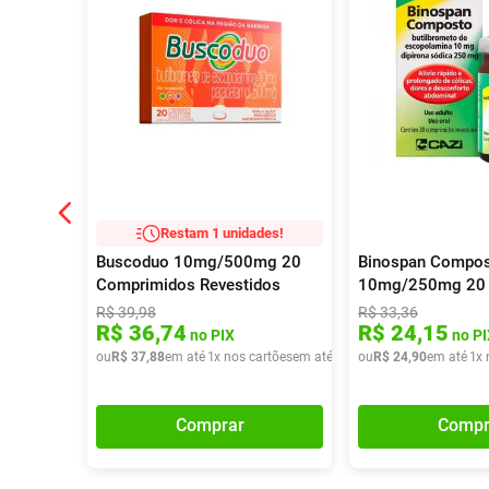
Restam 1 unidades!
Buscoduo 10mg/500mg 20
Binospan Compo
Comprimidos Revestidos
10mg/250mg 20
Comprimidos Rev
R$
39
,
98
R$
33
,
36
R$
36
,
74
R$
24
,
15
no PIX
no PI
ou
R$
37
,
88
em até
1
x nos cartões
em até
1
x de
ou
R$
R$
37
24
,
88
,
90
em até
1
x 
Comprar
Compr