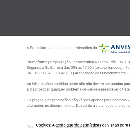
A Promofarma segue as determinações da
Promofarma | Organização Farmacêutica Nakano Ltda | CNPJ: 03
Segunda à Sexta-feira das 09h às 17:00h (exceto feriados) | F
CRF 122517| AFE: 0.04673.1 | Autorização de Funcionamento -
As informações contidas neste site não devem ser usadas par
a diagnosticar qualquer problema de saúde e prescrever o tra
Os preços e as promoções são válidos apenas para compras via i
alterações no decorrer do dia. Desconto à vista, cupons e out
Cookies: A gente guarda estatísticas de visitas par
Promofarma © - Todos os direitos reservados.