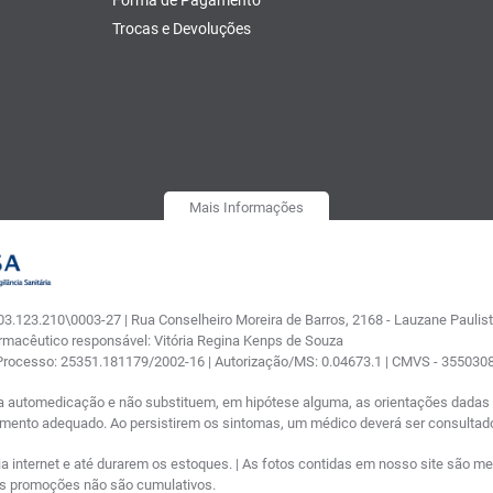
Forma de Pagamento
Trocas e Devoluções
Mais Informações
.123.210\0003-27 | Rua Conselheiro Moreira de Barros, 2168 - Lauzane Paulista
armacêutico responsável: Vitória Regina Kenps de Souza
 Processo: 25351.181179/2002-16 | Autorização/MS: 0.04673.1 | CMVS - 35503
a automedicação e não substituem, em hipótese alguma, as orientações dadas p
tamento adequado. Ao persistirem os sintomas, um médico deverá ser consultad
nternet e até durarem os estoques. | As fotos contidas em nosso site são meram
ras promoções não são cumulativos.