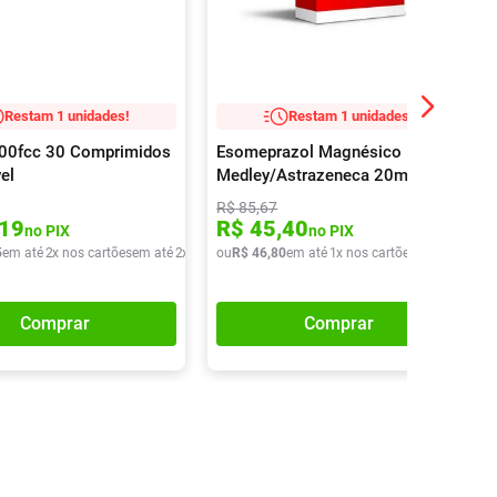
Restam 1 unidades!
Restam 1 unidades!
400fcc 30 Comprimidos
Esomeprazol Magnésico
el
Medley/Astrazeneca 20mg 28
comprimidos
R$
85
,
67
19
R$
45
,
40
no PIX
no PIX
5
em até
2
x nos cartões
em até
2
x de
R$
ou
37
R$
,
72
46
,
80
em até
1
x nos cartões
em até
1
x de
Comprar
Comprar