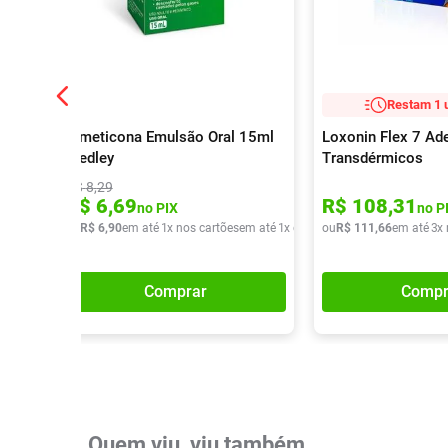
Restam 1 
Simeticona Emulsão Oral 15ml
Loxonin Flex 7 Ad
Medley
Transdérmicos
R$
8
,
29
R$
6
,
69
R$
108
,
31
no PIX
no P
ou
R$
6
,
90
em até
1
x nos cartões
em até
1
x de
R$
ou
6
,
90
R$
111
,
66
em até
3
x
Comprar
Compr
Quem viu, viu também