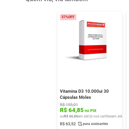
57%
OFF
Vitamina D3 10.000ui 30
Cápsulas Moles
R$
155
,
01
R$
64
,
85
no PIX
ou
R$
66
,
86
em até
2
x nos cartões
em até
2
x 
R$
63
,
52
para assinantes