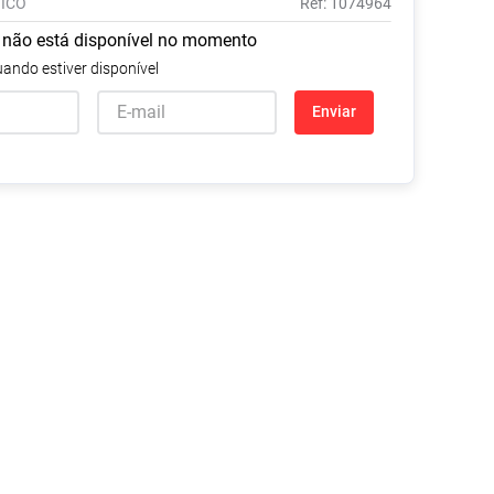
TICO
:
1074964
Tudo
Tiras para Teste
Lenços e Toalhas
Talcos
Esponjas
 não está disponível no momento
Umedecidas
Ver Tudo
Ver Tudo
Ver Tudo
ando estiver disponível
Protetor de Colchão
Enviar
Roupas Íntimas
Ver Tudo