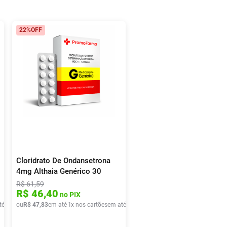
22%
OFF
Cloridrato De Ondansetrona
4mg Althaia Genérico 30
Comprimidos
R$
61
,
59
R$
46
,
40
no PIX
té
2
x de
ou
R$
R$
34
47
,
24
,
83
em até
1
x nos cartões
em até
1
x de
R$
47
,
83