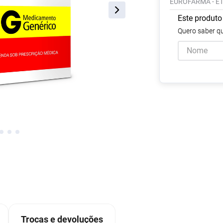
EUROFARMA - E
Escovas e Pentes
Colesterol e Triglicerídeos
Teste de Gravidez e
Copos
Olhos
, Pasta e Gel
Mascar
Ver 
tusão
Fertilidade
Este produto
ador
Ver Tudo
Ver Tudo
Ver Tudo
Ver Tudo
Barras de Cereal
Tudo
Ver Tudo
Quero saber qu
Pós Barba
Ver Tudo
do
Trocas e devoluções